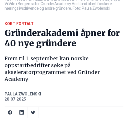
VilVite i Bergen sitter GründerAcademy Vestland blant forskere,
næringslivsdrivende og andre gründere. Foto: Paula Zwolenski
KORT FORTALT
Gründerakademi åpner for
40 nye gründere
Frem til 1. september kan norske
oppstartbedrifter søke på
akseleratorprogrammet ved Gründer
Academy.
PAULA ZWOLENSKI
28.07.2025