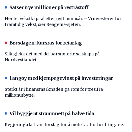
Satser nye millioner på restråstoff
Hentet vekstkapital etter nytt minusår. – Vi investerer for
framtidig vekst, sier Seagems-sjefen.
Børsdagen: Kursras for reiarlag
Slik gjekk det med dei børsnoterte selskapa på
Nordvestlandet.
Langøy med kjempegevinst på investeringar
Sterkt år i finansmarknaden ga rom for tresifra
millionutbytte.
Vil byggje ut straumnett på halve tida
Regjeringa la fram forslag for å møte kraftutfordringane.