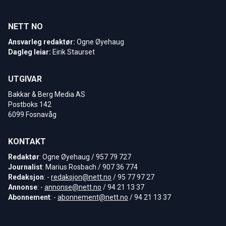
NETT NO
Ansvarleg redaktør:
Ogne Øyehaug
Dagleg leiar:
Eirik Staurset
UTGIVAR
Bakkar & Berg Media AS
Postboks 142
6099 Fosnavåg
KONTAKT
Redaktør
: Ogne Øyehaug / 957 79 727
Journalist
: Marius Rosbach / 907 36 774
Redaksjon
: -
redaksjon@nett.no
/ 95 77 97 27
Annonse
: -
annonse@nett.no
/ 94 21 13 37
Abonnement
: -
abonnement@nett.no
/ 94 21 13 37