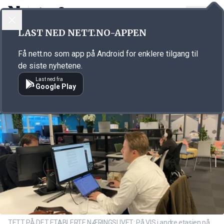
LOGG INN
MENY
Annonsørinnhold
LAST NED NETT.NO-APPEN
Link for annonse
Få nett.no som app på Android for enklere tilgang til
de siste nyhetene.
Last ned fra
Google Play
TETT PÅ DET ETABLERTE NÆRINGSLIVET: På VIS i andre etasjen på