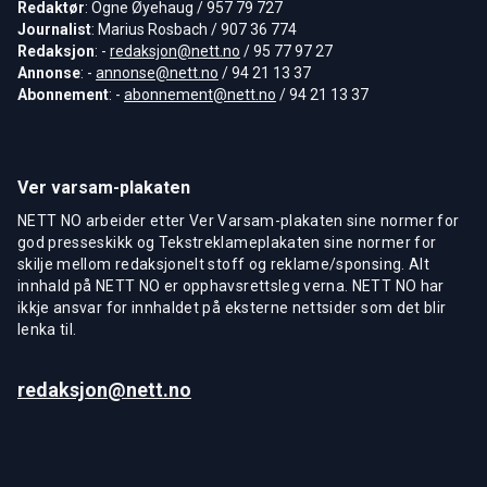
Redaktør
: Ogne Øyehaug / 957 79 727
Journalist
: Marius Rosbach / 907 36 774
Redaksjon
: -
redaksjon@nett.no
/ 95 77 97 27
Annonse
: -
annonse@nett.no
/ 94 21 13 37
Abonnement
: -
abonnement@nett.no
/ 94 21 13 37
Ver varsam-plakaten
NETT NO arbeider etter Ver Varsam-plakaten sine normer for
god presseskikk og Tekstreklameplakaten sine normer for
skilje mellom redaksjonelt stoff og reklame/sponsing. Alt
innhald på NETT NO er opphavsrettsleg verna. NETT NO har
ikkje ansvar for innhaldet på eksterne nettsider som det blir
lenka til.
redaksjon@nett.no