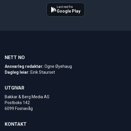
Last ned fra
Google Play
NETT NO
Ansvarleg redaktør:
Ogne Øyehaug
Dagleg leiar:
Eirik Staurset
UTGIVAR
Bakkar & Berg Media AS
Postboks 142
6099 Fosnavåg
KONTAKT