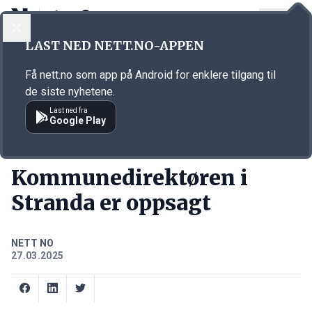
LOGG INN
MENY
Annonsørinnhold
LAST NED NETT.NO-APPEN
Link for annonse
Få nett.no som app på Android for enklere tilgang til
de siste nyhetene.
Last ned fra
Google Play
KORT FORTALT
Kommunedirektøren i
Stranda er oppsagt
NETT NO
27.03.2025