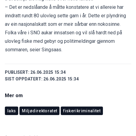
– Det er nedslåande å måtte konstatere at vi allereie har
inndratt rundt 80 ulovleg sette garn i år. Dette er plyndring
av ein nasjonalskatt som er meir sårbar enn nokosinne.
Folka våre i SNO aukar innsatsen og vil slå hardt ned på
ulovleg fiske med gebyr og politimeldingar gjennom
sommaren, seier Singsaas.
PUBLISERT:
26.06.2025 15:34
SIST OPPDATERT:
26.06.2025 15:34
Mer om
laks
Miljødirektoratet
fiskerikriminalitet