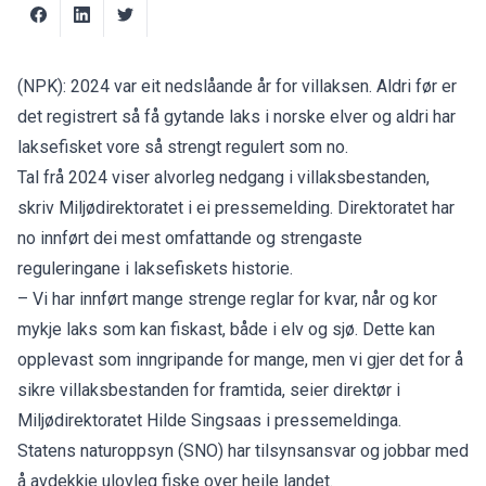
(NPK): 2024 var eit nedslåande år for villaksen. Aldri før er
det registrert så få gytande laks i norske elver og aldri har
laksefisket vore så strengt regulert som no.
Tal frå 2024 viser alvorleg nedgang i villaksbestanden,
skriv Miljødirektoratet i
ei pressemelding
. Direktoratet har
no innført dei mest omfattande og strengaste
reguleringane i laksefiskets historie.
– Vi har innført mange strenge reglar for kvar, når og kor
mykje laks som kan fiskast, både i elv og sjø. Dette kan
opplevast som inngripande for mange, men vi gjer det for å
sikre villaksbestanden for framtida, seier direktør i
Miljødirektoratet Hilde Singsaas i pressemeldinga.
Statens naturoppsyn (SNO) har tilsynsansvar og jobbar med
å avdekkje ulovleg fiske over heile landet.