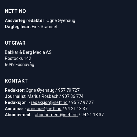
NETT NO
Ansvarleg redaktør:
Ogne Øyehaug
Dagleg leiar:
Eirik Staurset
UTGIVAR
Bakkar & Berg Media AS
Postboks 142
6099 Fosnavåg
KONTAKT
Redaktør
: Ogne Øyehaug / 957 79 727
Journalist
: Marius Rosbach / 907 36 774
Redaksjon
: -
redaksjon@nett.no
/ 95 77 97 27
Annonse
: -
annonse@nett.no
/ 94 21 13 37
Abonnement
: -
abonnement@nett.no
/ 94 21 13 37