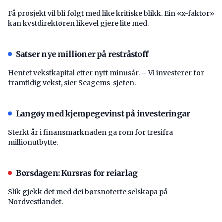
Få prosjekt vil bli følgt med like kritiske blikk. Ein «x-faktor»
kan kystdirektøren likevel gjere lite med.
Satser nye millioner på restråstoff
Hentet vekstkapital etter nytt minusår. – Vi investerer for
framtidig vekst, sier Seagems-sjefen.
Langøy med kjempegevinst på investeringar
Sterkt år i finansmarknaden ga rom for tresifra
millionutbytte.
Børsdagen: Kursras for reiarlag
Slik gjekk det med dei børsnoterte selskapa på
Nordvestlandet.