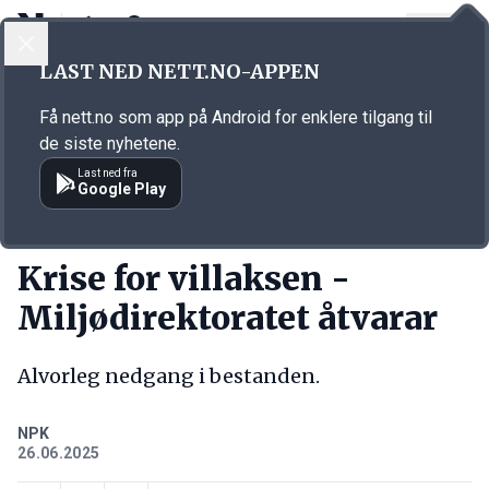
LOGG INN
MENY
Annonsørinnhold
LAST NED NETT.NO-APPEN
Link for annonse
Få nett.no som app på Android for enklere tilgang til
de siste nyhetene.
Last ned fra
Google Play
KORT FORTALT
Krise for villaksen -
Miljødirektoratet åtvarar
Alvorleg nedgang i bestanden.
NPK
26.06.2025