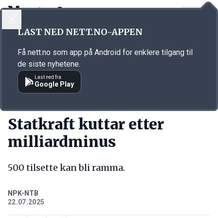
LOGG INN
MENY
Annonsørinnhold
LAST NED NETT.NO-APPEN
Link for annonse
Få nett.no som app på Android for enklere tilgang til
de siste nyhetene.
Last ned fra
Google Play
KORT FORTALT
Statkraft kuttar etter
milliardminus
500 tilsette kan bli ramma.
NPK-NTB
22.07.2025