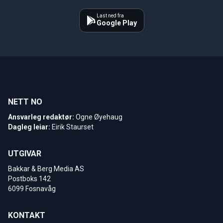
Last ned fra
Google Play
NETT NO
Ansvarleg redaktør:
Ogne Øyehaug
Dagleg leiar:
Eirik Staurset
UTGIVAR
Bakkar & Berg Media AS
Postboks 142
6099 Fosnavåg
KONTAKT