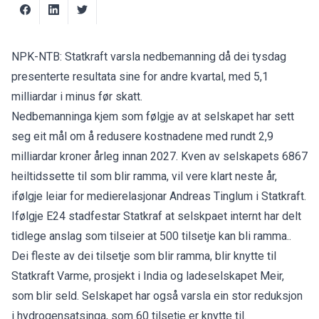
NPK-NTB: Statkraft varsla nedbemanning då dei tysdag
presenterte resultata sine for andre kvartal, med 5,1
milliardar i minus før skatt.
Nedbemanninga kjem som følgje av at selskapet har sett
seg eit mål om å redusere kostnadene med rundt 2,9
milliardar kroner årleg innan 2027. Kven av selskapets 6867
heiltidssette til som blir ramma, vil vere klart neste år,
ifølgje leiar for medierelasjonar Andreas Tinglum i Statkraft.
Ifølgje
E24
stadfestar Statkraf at selskpaet internt har delt
tidlege anslag som tilseier at 500 tilsetje kan bli ramma..
Dei fleste av dei tilsetje som blir ramma, blir knytte til
Statkraft Varme, prosjekt i India og ladeselskapet Meir,
som blir seld. Selskapet har også varsla ein stor reduksjon
i hydrogensatsinga, som 60 tilsetje er knytte til.