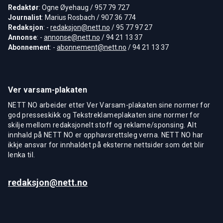
Redaktør
: Ogne Øyehaug / 957 79 727
Journalist
: Marius Rosbach / 907 36 774
Redaksjon
: -
redaksjon@nett.no
/ 95 77 97 27
Annonse
: -
annonse@nett.no
/ 94 21 13 37
Abonnement
: -
abonnement@nett.no
/ 94 21 13 37
Ver varsam-plakaten
NETT NO arbeider etter Ver Varsam-plakaten sine normer for
god presseskikk og Tekstreklameplakaten sine normer for
skilje mellom redaksjonelt stoff og reklame/sponsing. Alt
innhald på NETT NO er opphavsrettsleg verna. NETT NO har
ikkje ansvar for innhaldet på eksterne nettsider som det blir
lenka til.
redaksjon@nett.no