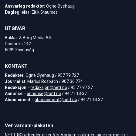
Ansvarleg redaktør:
Ogne Øyehaug
Dagleg leiar:
Eirik Staurset
UTGIVAR
Bakkar & Berg Media AS
Postboks 142
6099 Fosnavåg
KONTAKT
Redaktør
: Ogne Øyehaug / 957 79 727
Journalist
: Marius Rosbach / 907 36 774
Redaksjon
: -
redaksjon@nett.no
/ 95 77 97 27
Annonse
: -
annonse@nett.no
/ 94 21 13 37
Abonnement
: -
abonnement@nett.no
/ 94 21 13 37
Ver varsam-plakaten
NETT NO arbeider etter Ver Varsam-plakaten sine normer for