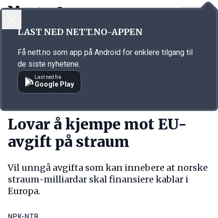
LOGG INN
MENY
Annonsørinnhold
LAST NED NETT.NO-APPEN
Link for annonse
Få nett.no som app på Android for enklere tilgang til
de siste nyhetene.
Last ned fra
Google Play
KORT FORTALT
Lovar å kjempe mot EU-
avgift på straum
Vil unngå avgifta som kan innebere at norske
straum-milliardar skal finansiere kablar i
Europa.
NPK-NTB