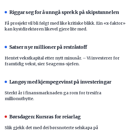
Riggar seg for å unngå sprekk på skipstunnelen
Få prosjekt vil bli følgt med like kritiske blikk. Ein «x-faktor»
kan kystdirektøren likevel gjere lite med.
Satser nye millioner på restråstoff
Hentet vekstkapital etter nytt minusår. – Vi investerer for
framtidig vekst, sier Seagems-sjefen.
Langøy med kjempegevinst på investeringar
Sterkt år i finansmarknaden ga rom for tresifra
millionutbytte.
Børsdagen: Kursras for reiarlag
Slik gjekk det med dei børsnoterte selskapa på