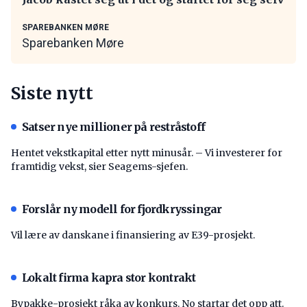
SPAREBANKEN MØRE
Sparebanken Møre
Siste nytt
Satser nye millioner på restråstoff
Hentet vekstkapital etter nytt minusår. – Vi investerer for
framtidig vekst, sier Seagems-sjefen.
Forslår ny modell for fjordkryssingar
Vil lære av danskane i finansiering av E39-prosjekt.
Lokalt firma kapra stor kontrakt
Bypakke-prosjekt råka av konkurs. No startar det opp att.