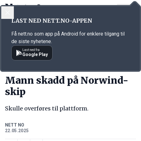
LOGG INN
MENY
Annonsørinnhold
LAST NED NETT.NO-APPEN
Link for annonse
Få nett.no som app på Android for enklere tilgang til
de siste nyhetene.
Last ned fra
Google Play
KORT FORTALT
Mann skadd på Norwind-
skip
Skulle overføres til plattform.
NETT NO
22.05.2025