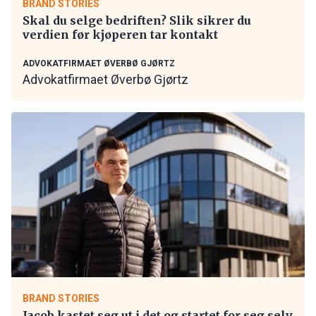
BRAND STORIES
Skal du selge bedriften? Slik sikrer du
verdien før kjøperen tar kontakt
ADVOKATFIRMAET ØVERBØ GJØRTZ
Advokatfirmaet Øverbø Gjørtz
BRAND STORIES
Jacob kastet seg ut i det og startet for seg selv