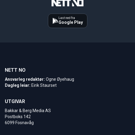
Last ned fra
Google Play
NETT NO
Ansvarleg redaktør:
Ogne Øyehaug
Dagleg leiar:
Eirik Staurset
UTGIVAR
Bakkar & Berg Media AS
Postboks 142
6099 Fosnavåg