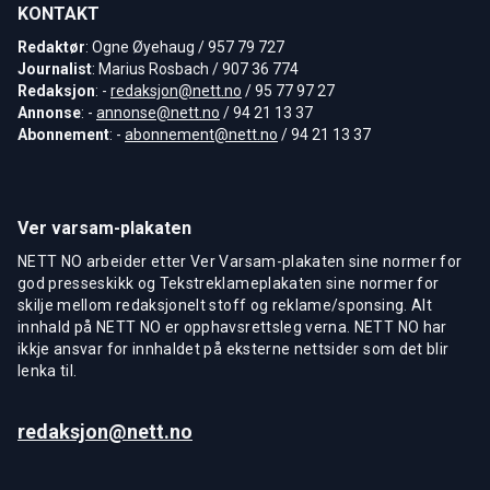
KONTAKT
Redaktør
: Ogne Øyehaug / 957 79 727
Journalist
: Marius Rosbach / 907 36 774
Redaksjon
: -
redaksjon@nett.no
/ 95 77 97 27
Annonse
: -
annonse@nett.no
/ 94 21 13 37
Abonnement
: -
abonnement@nett.no
/ 94 21 13 37
Ver varsam-plakaten
NETT NO arbeider etter Ver Varsam-plakaten sine normer for
god presseskikk og Tekstreklameplakaten sine normer for
skilje mellom redaksjonelt stoff og reklame/sponsing. Alt
innhald på NETT NO er opphavsrettsleg verna. NETT NO har
ikkje ansvar for innhaldet på eksterne nettsider som det blir
lenka til.
redaksjon@nett.no