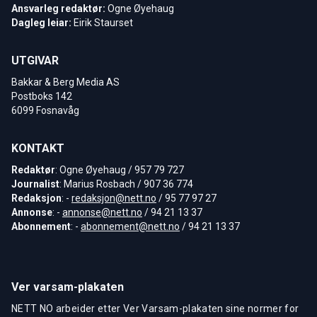
Ansvarleg redaktør:
Ogne Øyehaug
Dagleg leiar:
Eirik Staurset
UTGIVAR
Bakkar & Berg Media AS
Postboks 142
6099 Fosnavåg
KONTAKT
Redaktør
: Ogne Øyehaug / 957 79 727
Journalist
: Marius Rosbach / 907 36 774
Redaksjon
: -
redaksjon@nett.no
/ 95 77 97 27
Annonse
: -
annonse@nett.no
/ 94 21 13 37
Abonnement
: -
abonnement@nett.no
/ 94 21 13 37
Ver varsam-plakaten
NETT NO arbeider etter Ver Varsam-plakaten sine normer for