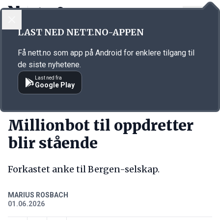
LOGG INN
MENY
Annonsørinnhold
LAST NED NETT.NO-APPEN
Link for annonse
Få nett.no som app på Android for enklere tilgang til
de siste nyhetene.
Last ned fra
Google Play
KORT FORTALT
Millionbot til oppdretter
blir stående
Forkastet anke til Bergen-selskap.
MARIUS ROSBACH
01.06.2026