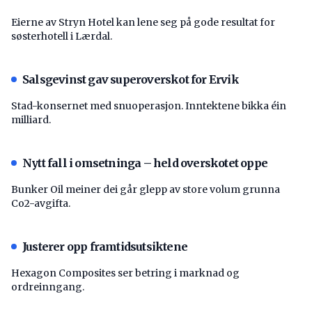
Eierne av Stryn Hotel kan lene seg på gode resultat for
søsterhotell i Lærdal.
Salsgevinst gav superoverskot for Ervik
Stad-konsernet med snuoperasjon. Inntektene bikka éin
milliard.
Nytt fall i omsetninga – held overskotet oppe
Bunker Oil meiner dei går glepp av store volum grunna
Co2-avgifta.
Justerer opp framtidsutsiktene
Hexagon Composites ser betring i marknad og
ordreinngang.