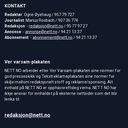
KONTAKT
Redaktør
: Ogne Øyehaug / 957 79 727
Journalist
: Marius Rosbach / 907 36 774
Redaksjon
: -
redaksjon@nett.no
/ 95 77 97 27
Annonse
: -
annonse@nett.no
/ 94 21 13 37
Abonnement
: -
abonnement@nett.no
/ 94 21 13 37
Ver varsam-plakaten
NETT NO arbeider etter Ver Varsam-plakaten sine normer for
god presseskikk og Tekstreklameplakaten sine normer for
skilje mellom redaksjonelt stoff og reklame/sponsing. Alt
innhald på NETT NO er opphavsrettsleg verna. NETT NO har
ikkje ansvar for innhaldet på eksterne nettsider som det blir
lenka til.
redaksjon@nett.no