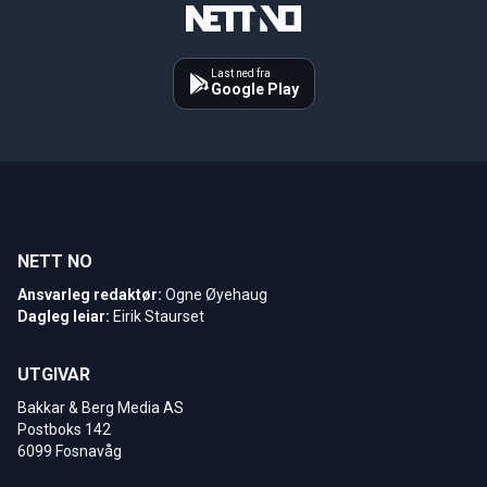
Last ned fra
Google Play
NETT NO
Ansvarleg redaktør:
Ogne Øyehaug
Dagleg leiar:
Eirik Staurset
UTGIVAR
Bakkar & Berg Media AS
Postboks 142
6099 Fosnavåg