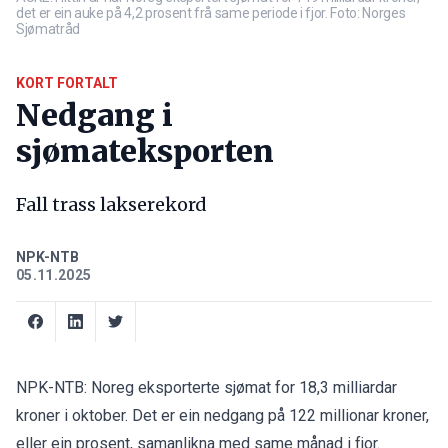
det er ein auke på 4,2 prosent frå same periode i fjor. Foto: Norges
Sjømatråd
KORT FORTALT
Nedgang i
sjømateksporten
Fall trass lakserekord
NPK-NTB
05.11.2025
NPK-NTB: Noreg eksporterte sjømat for 18,3 milliardar
kroner i oktober. Det er ein nedgang på 122 millionar kroner,
eller ein prosent, samanlikna med same månad i fjor.