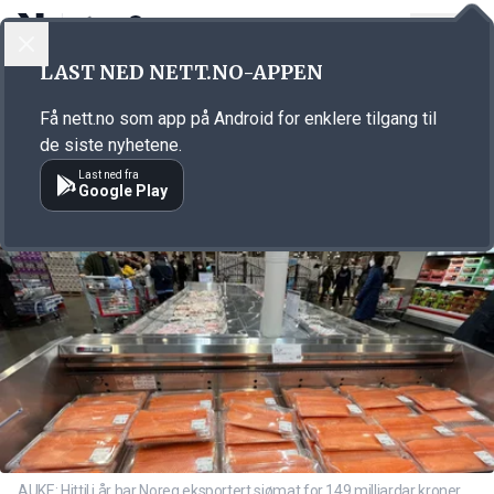
LOGG INN
MENY
Annonsørinnhold
LAST NED NETT.NO-APPEN
Link for annonse
Få nett.no som app på Android for enklere tilgang til
de siste nyhetene.
Last ned fra
Google Play
AUKE: Hittil i år har Noreg eksportert sjømat for 149 milliardar kroner,