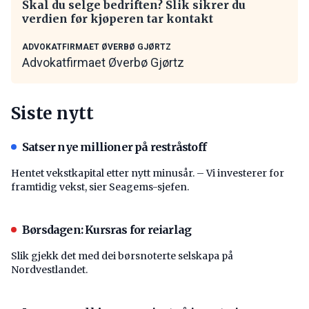
Skal du selge bedriften? Slik sikrer du
verdien før kjøperen tar kontakt
ADVOKATFIRMAET ØVERBØ GJØRTZ
Advokatfirmaet Øverbø Gjørtz
Siste nytt
Satser nye millioner på restråstoff
Hentet vekstkapital etter nytt minusår. – Vi investerer for
framtidig vekst, sier Seagems-sjefen.
Børsdagen: Kursras for reiarlag
Slik gjekk det med dei børsnoterte selskapa på
Nordvestlandet.