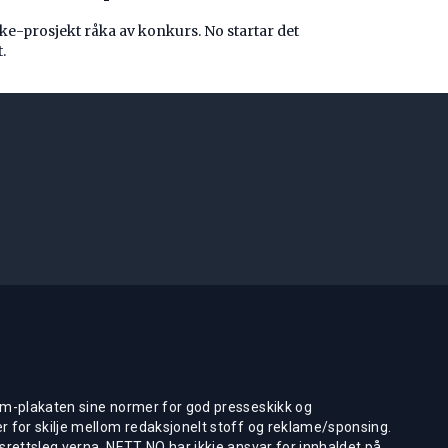
e-prosjekt råka av konkurs. No startar det
.
m-plakaten sine normer for god presseskikk og
 for skilje mellom redaksjonelt stoff og reklame/sponsing.
rettsleg verna. NETT NO har ikkje ansvar for innhaldet på