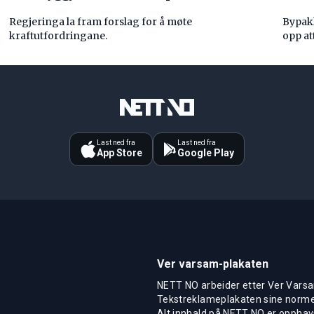
Regjeringa la fram forslag for å møte
Bypakk
kraftutfordringane.
opp att
Last ned fra
Last ned fra
App Store
Google Play
Ver varsam-plakaten
NETT NO arbeider etter Ver Varsa
Tekstreklameplakaten sine normer
Alt innhald på NETT NO er opphavs