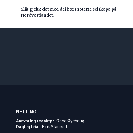
Slik gjekk det med dei børsnoterte selskapa på
Nordvestlandet.
NETT NO
Ansvarleg redaktør:
Ogne Øyehaug
Dagleg leiar:
Eirik Staurset