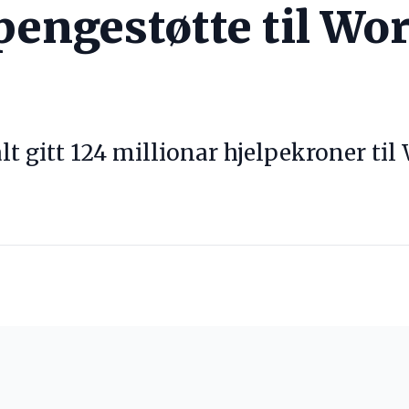
pengestøtte til Wo
alt gitt 124 millionar hjelpekroner t