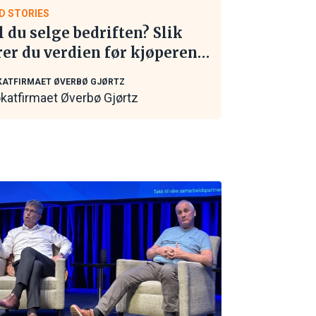
D STORIES
l du selge bedriften? Slik
rer du verdien før kjøperen
 kontakt
ATFIRMAET ØVERBØ GJØRTZ
katfirmaet Øverbø Gjørtz