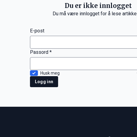
Du er ikke innlogget
Du må være innlogget for å lese artikke
E-post
Passord *
Husk meg
Logg inn