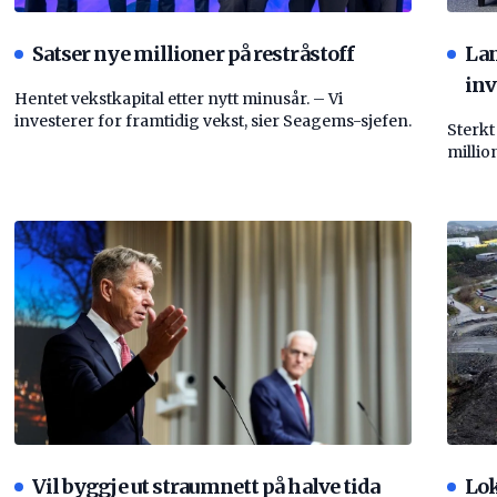
Satser nye millioner på restråstoff
La
inv
Hentet vekstkapital etter nytt minusår. – Vi
investerer for framtidig vekst, sier Seagems-sjefen.
Sterkt
millio
Vil byggje ut straumnett på halve tida
Lok