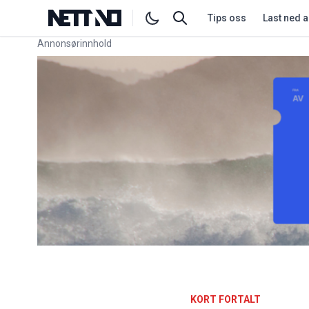
Tips oss
Last ned 
Annonsørinnhold
Link for annonse
KORT FORTALT