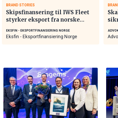
BRAND STORIES
BRAN
Skipsfinansering til IWS Fleet
Ska
styrker eksport fra norske
sik
maritime leverandører
tar
EKSFIN - EKSPORTFINANSIERING NORGE
ADVOK
Eksfin - Eksportfinansiering Norge
Advo