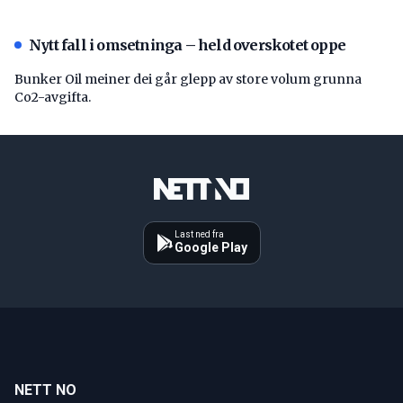
Nytt fall i omsetninga – held overskotet oppe
Bunker Oil meiner dei går glepp av store volum grunna
Co2-avgifta.
Last ned fra
Google Play
NETT NO