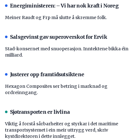
Energiministeren: – Vi har nok kraft i Noreg
Meiner Raudt og Frp må slutte å skremme folk.
Salsgevinst gav superoverskot for Ervik
Stad-konsernet med snuoperasjon. Inntektene bikka éin
milliard.
Justerer opp framtidsutsiktene
Hexagon Composites ser betring i marknad og
ordreinngang.
Sjøtransporten er livlina
Viktig å forstå ­sårbarheiter og styrkar i det maritime
transport­systemet i ein meir uttrygg verd, skriv
kystdirektøren i dette innlegget.