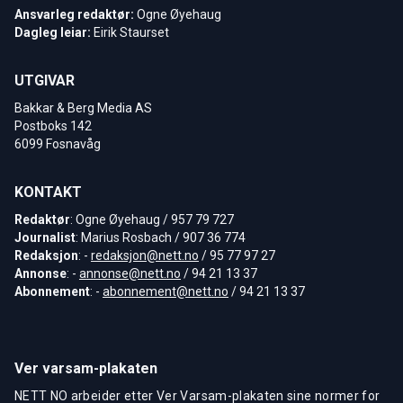
Ansvarleg redaktør:
Ogne Øyehaug
Dagleg leiar:
Eirik Staurset
UTGIVAR
Bakkar & Berg Media AS
Postboks 142
6099 Fosnavåg
KONTAKT
Redaktør
: Ogne Øyehaug / 957 79 727
Journalist
: Marius Rosbach / 907 36 774
Redaksjon
: -
redaksjon@nett.no
/ 95 77 97 27
Annonse
: -
annonse@nett.no
/ 94 21 13 37
Abonnement
: -
abonnement@nett.no
/ 94 21 13 37
Ver varsam-plakaten
NETT NO arbeider etter Ver Varsam-plakaten sine normer for