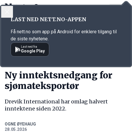
LOGG INN
MENY
Annonsørinnhold
LAST NED NETT.NO-APPEN
Link for annonse
Få nett.no som app på Android for enklere tilgang til
de siste nyhetene.
Last ned fra
Google Play
KORT FORTALT
Ny inntektsnedgang for
sjømateksportør
Drevik International har omlag halvert
inntektene siden 2022.
OGNE ØYEHAUG
28.05.2026