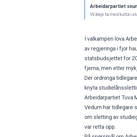
Arbeidarpartiet snur
Vil ikkje ta med kutta i s
I valkampen lova Arbei
av regjeringa i fjor 
statsbudsjettet for 20
fjerna, men etter mykj
Der ordninga tidlegare
knyta studielånssletti
Arbeidarpartiet Tuva
Vedum har tidlegare sa
om sletting av studieg
var retta opp.
På spørsmål om Arbeid