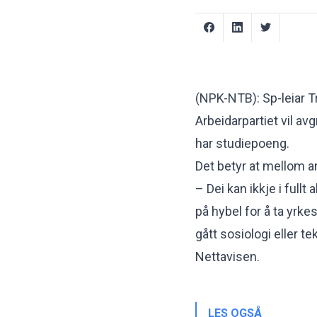
(NPK-NTB): Sp-leiar T
Arbeidarpartiet vil av
har studiepoeng.
Det betyr at mellom an
– Dei kan ikkje i fullt
på hybel for å ta yrke
gått sosiologi eller te
Nettavisen
.
LES OGSÅ