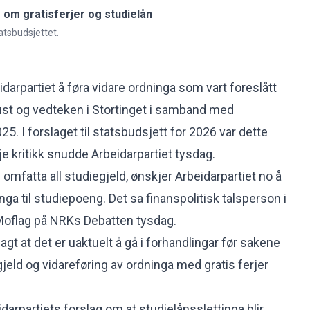
 om gratisferjer og studielån
tatsbudsjettet.
darpartiet å føra vidare ordninga som vart foreslått
haust og vedteken i Stortinget i samband med
25. I forslaget til statsbudsjett for 2026 var dette
e kritikk snudde Arbeidarpartiet tysdag.
 omfatta all studiegjeld, ønskjer Arbeidarpartiet no å
nga til studiepoeng. Det sa finanspolitisk talsperson i
 Moflag på NRKs
Debatten
tysdag.
gt at det er uaktuelt å gå i forhandlingar før sakene
jeld og vidareføring av ordninga med gratis ferjer
arpartiets forslag om at studielånsslettinga blir