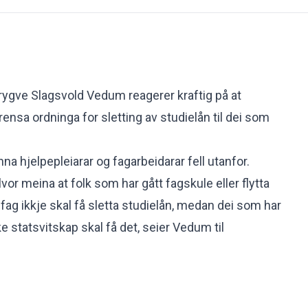
rygve Slagsvold Vedum reagerer kraftig på at
grensa ordninga for sletting av studielån til dei som
na hjelpepleiarar og fagarbeidarar fell utanfor.
 alvor meina at folk som har gått fagskule eller flytta
sfag ikkje skal få sletta studielån, medan dei som har
ke statsvitskap skal få det, seier Vedum til