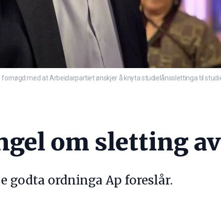
fornøgd med at Arbeidarpartiet ønskjer å knyta studielånsslettinga til stud
gel om sletting av
e godta ordninga Ap foreslår.