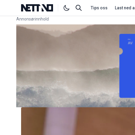
Tips oss
Last ned 
Annonsørinnhold
Link for annonse