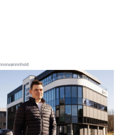
nnonsørinnhold