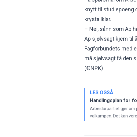
knytt til studiepoeng o
krystallklar.
– Nei, sånn som Ap ha
Ap sjølvsagt kjem til 
Fagforbundets medlem
må sjølvsagt få den s
(©NPK)
LES OGSÅ
Handlingsplan for f
Arbeidarpartiet gjer om p
valkampen. Det kan vere 