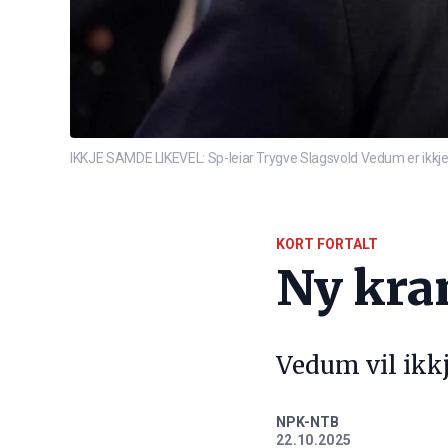
IKKJE SAMDE LIKEVEL: Sp-leiar Trygve Slagsvold Vedum er ikkje 
KORT FORTALT
Ny kran
Vedum vil ikkj
NPK-NTB
22.10.2025