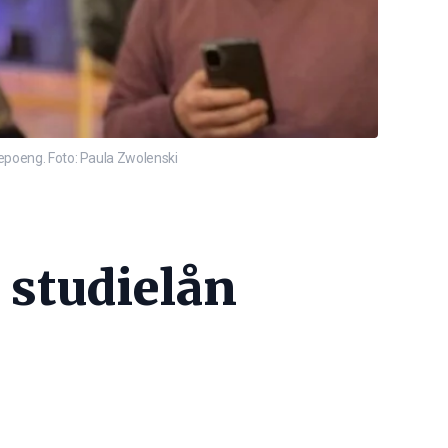
iepoeng. Foto: Paula Zwolenski
 studielån