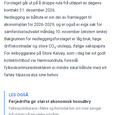
Forslaget går ut på å droppe ruta frå utløpet av dagens
kontrakt 31. desember 2026.
Nedlegging av båtruta er ein del av framlegget til
økonomiplan for 2026-2029, og er også ei eiga sak for
samferdselsutvalet måndag 10. november
(
ekstern lenke
).
Bakgrunnen for nedleggingsforslaget er låg bruk, høge
driftskostnadar og store CO₂-utslepp, ifølgje sakspapira.
For innbyggjarane på Store Kalvøy, som i dag har eit godt
kollektivtilbod via Hamnsundruta, foreslår
fylkeskommunedirektøren ei mindre lokal båtrute med eit
fartøy tilpassa øya sine behov.
LES OGSÅ
Ferjedrifta gir størst økonomisk hovudbry
Fylkespolitikarane i Møre og Romsdal ber om meir pengar
frå staten på ein rekke område.