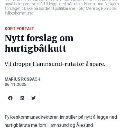
også tidlegare foreslått å legge ned båtruta til Hamnsund. No kjem
forslaget tilbake på bordet til politikarane. Foto: Møre og Romsdal
fylkeskommune
KORT FORTALT
Nytt forslag om
hurtigbåtkutt
Vil droppe Hamnsund-ruta for å spare.
MARIUS ROSBACH
06.11.2025
Fylkeskommunedirektøren innstiller på nytt å legge ned
hurtigbåtruta mellom Hamnsund og Ålesund.