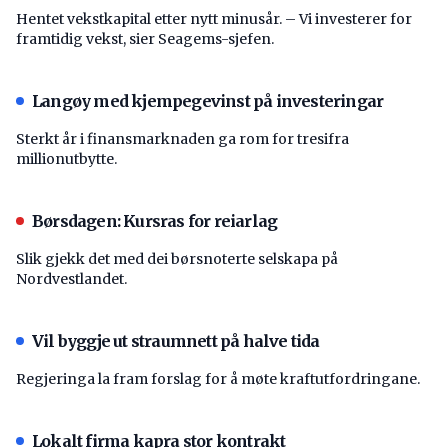
Hentet vekstkapital etter nytt minusår. – Vi investerer for
framtidig vekst, sier Seagems-sjefen.
Langøy med kjempegevinst på investeringar
Sterkt år i finansmarknaden ga rom for tresifra
millionutbytte.
Børsdagen: Kursras for reiarlag
Slik gjekk det med dei børsnoterte selskapa på
Nordvestlandet.
Vil byggje ut straumnett på halve tida
Regjeringa la fram forslag for å møte kraftutfordringane.
Lokalt firma kapra stor kontrakt