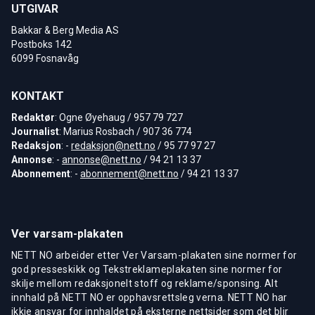
UTGIVAR
Bakkar & Berg Media AS
Postboks 142
6099 Fosnavåg
KONTAKT
Redaktør
: Ogne Øyehaug / 957 79 727
Journalist
: Marius Rosbach / 907 36 774
Redaksjon
: -
redaksjon@nett.no
/ 95 77 97 27
Annonse
: -
annonse@nett.no
/ 94 21 13 37
Abonnement
: -
abonnement@nett.no
/ 94 21 13 37
Ver varsam-plakaten
NETT NO arbeider etter Ver Varsam-plakaten sine normer for
god presseskikk og Tekstreklameplakaten sine normer for
skilje mellom redaksjonelt stoff og reklame/sponsing. Alt
innhald på NETT NO er opphavsrettsleg verna. NETT NO har
ikkje ansvar for innhaldet på eksterne nettsider som det blir