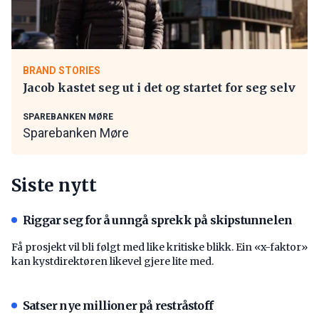
BRAND STORIES
Jacob kastet seg ut i det og startet for seg selv
SPAREBANKEN MØRE
Sparebanken Møre
Siste nytt
Riggar seg for å unngå sprekk på skipstunnelen
Få prosjekt vil bli følgt med like kritiske blikk. Ein «x-faktor»
kan kystdirektøren likevel gjere lite med.
Satser nye millioner på restråstoff