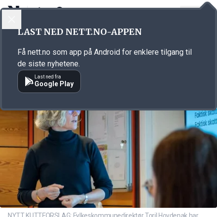
LOGG INN
MENY
Annonsørinnhold
LAST NED NETT.NO-APPEN
Link for annonse
Få nett.no som app på Android for enklere tilgang til
de siste nyhetene.
Last ned fra
Google Play
NYTT KUTTFORSLAG: Fylkeskommunedirektør Toril Hovdenak har