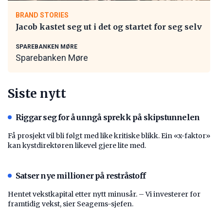
BRAND STORIES
Jacob kastet seg ut i det og startet for seg selv
SPAREBANKEN MØRE
Sparebanken Møre
Siste nytt
Riggar seg for å unngå sprekk på skipstunnelen
Få prosjekt vil bli følgt med like kritiske blikk. Ein «x-faktor»
kan kystdirektøren likevel gjere lite med.
Satser nye millioner på restråstoff
Hentet vekstkapital etter nytt minusår. – Vi investerer for
framtidig vekst, sier Seagems-sjefen.