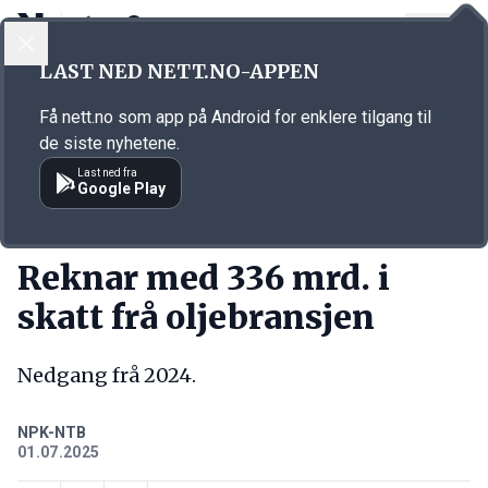
LOGG INN
MENY
Annonsørinnhold
LAST NED NETT.NO-APPEN
Link for annonse
Få nett.no som app på Android for enklere tilgang til
de siste nyhetene.
Last ned fra
Google Play
KORT FORTALT
Reknar med 336 mrd. i
skatt frå oljebransjen
Nedgang frå 2024.
NPK-NTB
01.07.2025