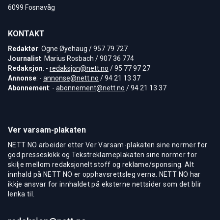
6099 Fosnavåg
KONTAKT
Redaktør
: Ogne Øyehaug / 957 79 727
Journalist
: Marius Rosbach / 907 36 774
Redaksjon
: -
redaksjon@nett.no
/ 95 77 97 27
Annonse
: -
annonse@nett.no
/ 94 21 13 37
Abonnement
: -
abonnement@nett.no
/ 94 21 13 37
Ver varsam-plakaten
NETT NO arbeider etter Ver Varsam-plakaten sine normer for
god presseskikk og Tekstreklameplakaten sine normer for
skilje mellom redaksjonelt stoff og reklame/sponsing. Alt
innhald på NETT NO er opphavsrettsleg verna. NETT NO har
ikkje ansvar for innhaldet på eksterne nettsider som det blir
lenka til.