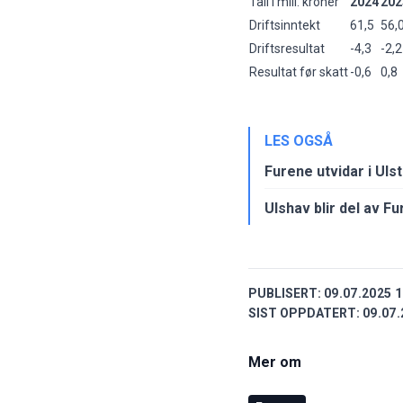
Tall i mill. kroner
2024
202
Driftsinntekt
61,5
56,
Driftsresultat
-4,3
-2,2
Resultat før skatt
-0,6
0,8
LES OGSÅ
Furene utvidar i Ulst
Ulshav blir del av F
PUBLISERT:
09.07.2025 1
SIST OPPDATERT:
09.07.
Mer om