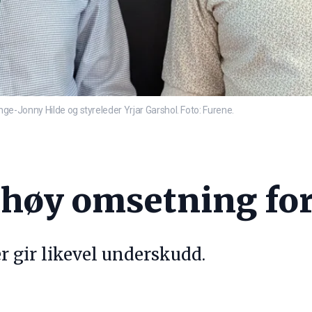
 Inge-Jonny Hilde og styreleder Yrjar Garshol. Foto: Furene.
høy omsetning for
r gir likevel underskudd.
T