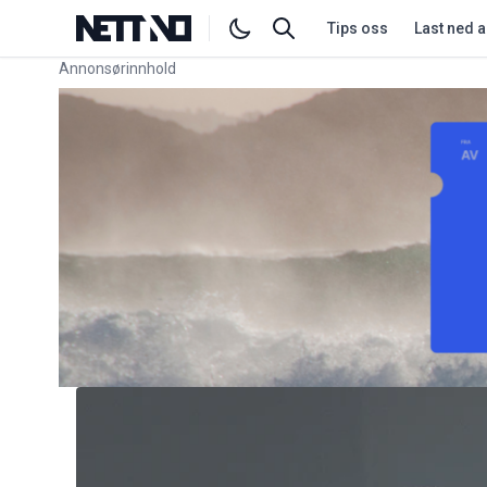
Tips oss
Last ned 
Annonsørinnhold
Link for annonse