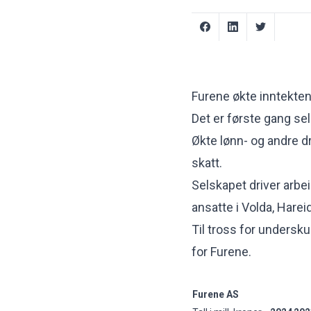
Furene økte inntektene 
Det er første gang se
Økte lønn- og andre dri
skatt.
Selskapet driver arbe
ansatte i Volda, Harei
Til tross for undersku
for Furene.
Furene AS