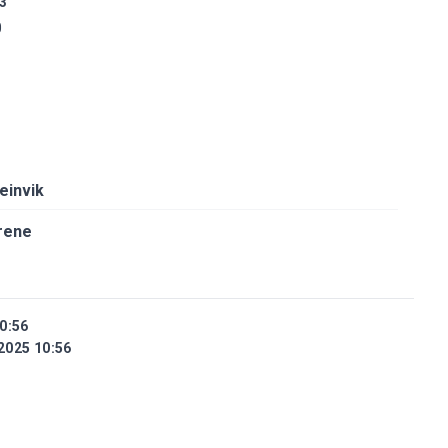
3
0
einvik
urene
0:56
2025 10:56