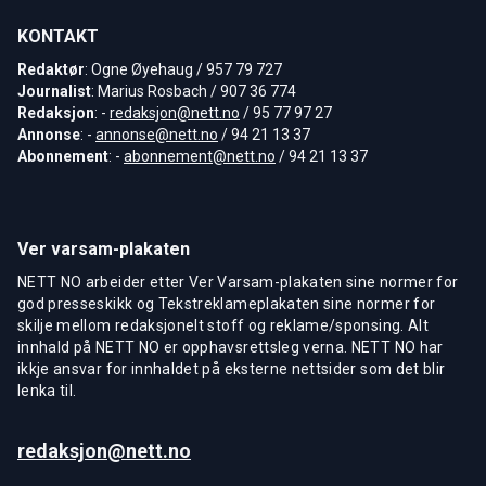
KONTAKT
Redaktør
: Ogne Øyehaug / 957 79 727
Journalist
: Marius Rosbach / 907 36 774
Redaksjon
: -
redaksjon@nett.no
/ 95 77 97 27
Annonse
: -
annonse@nett.no
/ 94 21 13 37
Abonnement
: -
abonnement@nett.no
/ 94 21 13 37
Ver varsam-plakaten
NETT NO arbeider etter Ver Varsam-plakaten sine normer for
god presseskikk og Tekstreklameplakaten sine normer for
skilje mellom redaksjonelt stoff og reklame/sponsing. Alt
innhald på NETT NO er opphavsrettsleg verna. NETT NO har
ikkje ansvar for innhaldet på eksterne nettsider som det blir
lenka til.
redaksjon@nett.no