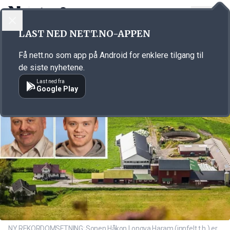
LOGG INN
MENY
Annonsørinnhold
LAST NED NETT.NO-APPEN
Link for annonse
Få nett.no som app på Android for enklere tilgang til
de siste nyhetene.
Last ned fra
Google Play
NY REKORDOMSETNING: Sonen Håkon Longva Haram (innfelt t.h.) er