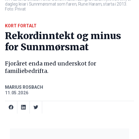
dagleg leiar i Sunnmørsmat som faren, Rune Haram, starta i 2013.
Foto: Privat
KORT FORTALT
Rekordinntekt og minus
for Sunnmørsmat
Fjoråret enda med underskot for
familiebedrifta.
MARIUS ROSBACH
11.05.2026