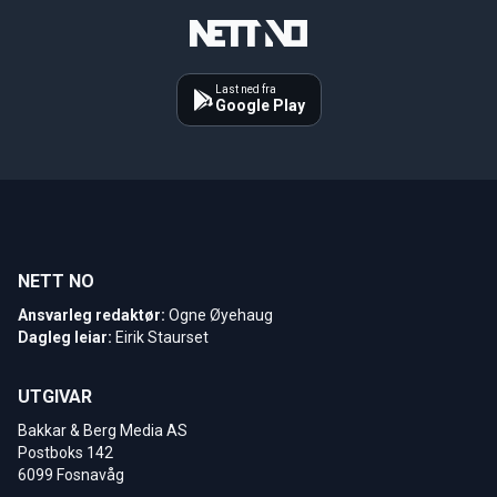
Last ned fra
Google Play
NETT NO
Ansvarleg redaktør:
Ogne Øyehaug
Dagleg leiar:
Eirik Staurset
UTGIVAR
Bakkar & Berg Media AS
Postboks 142
6099 Fosnavåg