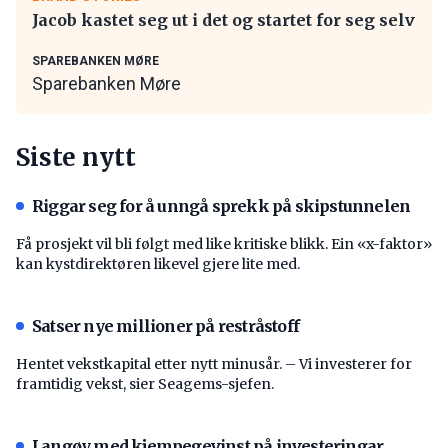
Jacob kastet seg ut i det og startet for seg selv
SPAREBANKEN MØRE
Sparebanken Møre
Siste nytt
Riggar seg for å unngå sprekk på skipstunnelen
Få prosjekt vil bli følgt med like kritiske blikk. Ein «x-faktor»
kan kystdirektøren likevel gjere lite med.
Satser nye millioner på restråstoff
Hentet vekstkapital etter nytt minusår. – Vi investerer for
framtidig vekst, sier Seagems-sjefen.
Langøy med kjempegevinst på investeringar