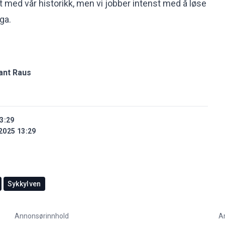
lt med vår historikk, men vi jobber intenst med å løse
nga.
ant Raus
3:29
2025 13:29
Sykkylven
Annonsørinnhold
A