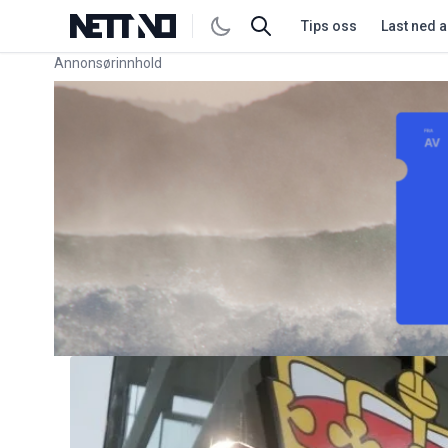
Tips oss
Last ned 
Annonsørinnhold
Link for annonse