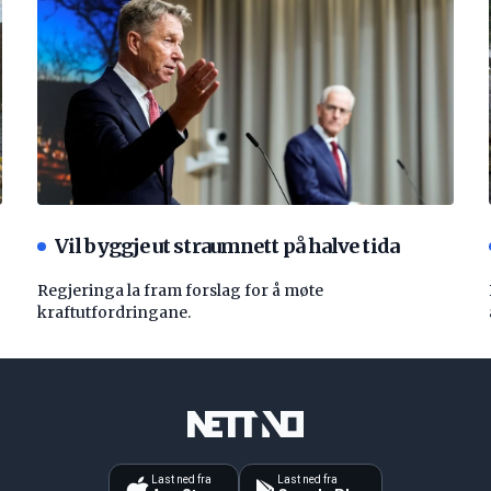
Vil byggje ut straumnett på halve tida
Regjeringa la fram forslag for å møte
kraftutfordringane.
Last ned fra
Last ned fra