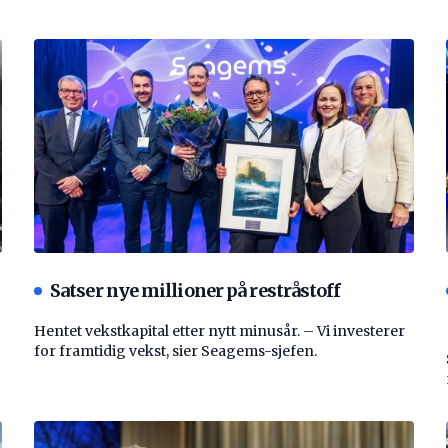
Satser nye millioner på restråstoff
Hentet vekstkapital etter nytt minusår. – Vi investerer
for framtidig vekst, sier Seagems-sjefen.