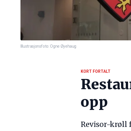
Illustrasjonsfoto: Ogne Øyehaug
KORT FORTALT
Restau
opp
Revisor-krøll 