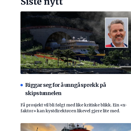
Siste nytt
Riggar seg for å unngå sprekk på
skipstunnelen
Få prosjekt vil bli følgt med like kritiske blikk. Ein «x-
faktor» kan kystdirektøren likevel gjere lite med.