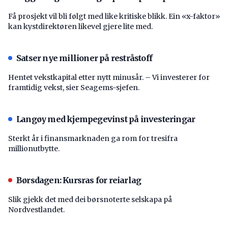
Få prosjekt vil bli følgt med like kritiske blikk. Ein «x-faktor»
kan kystdirektøren likevel gjere lite med.
Satser nye millioner på restråstoff
Hentet vekstkapital etter nytt minusår. – Vi investerer for
framtidig vekst, sier Seagems-sjefen.
Langøy med kjempegevinst på investeringar
Sterkt år i finansmarknaden ga rom for tresifra
millionutbytte.
Børsdagen: Kursras for reiarlag
Slik gjekk det med dei børsnoterte selskapa på
Nordvestlandet.