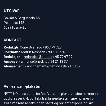
UTGIVAR
Bakkar & Berg Media AS
Postboks 142
6099 Fosnavåg
KONTAKT
Redaktør
: Ogne Øyehaug / 957 79 727
Journalist
: Marius Rosbach / 907 36 774
Redaksjon
: -
redaksjon@nett.no
/ 95 77 97 27
Annonse
: -
annonse@nett.no
/ 94 21 13 37
Abonnement
: -
abonnement@nett.no
/ 94 21 13 37
Ver varsam-plakaten
NETT NO arbeider etter Ver Varsam-plakaten sine normer for
god presseskikk og Tekstreklameplakaten sine normer for
skilje mellom redaksjonelt stoff og reklame/sponsing. Alt