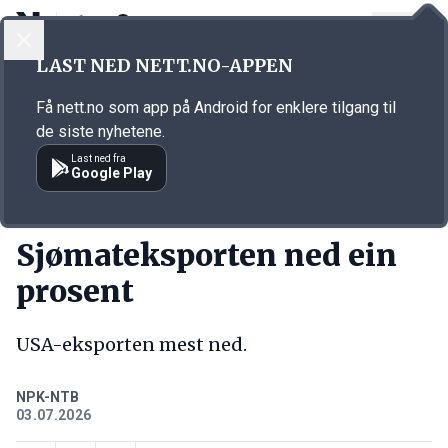
LOGG INN
MENY
Annonsørinnhold
LAST NED NETT.NO-APPEN
Link for annonse
Få nett.no som app på Android for enklere tilgang til
de siste nyhetene.
Last ned fra
Google Play
KORT FORTALT
Sjømateksporten ned ein
prosent
USA-eksporten mest ned.
NPK-NTB
03.07.2026