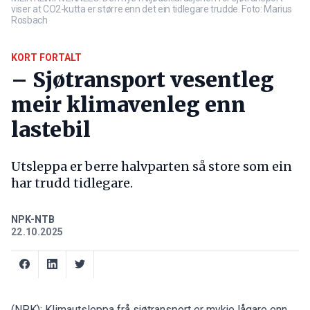
viser at CO2-kutta er større enn det ein tidlegare trudde. Foto: Marius
Rosbach
KORT FORTALT
– Sjøtransport vesentleg
meir klimavenleg enn
lastebil
Utsleppa er berre halvparten så store som ein
har trudd tidlegare.
NPK-NTB
22.10.2025
(NPK): Klimautsleppa frå sjøtransport er mykje lågare enn