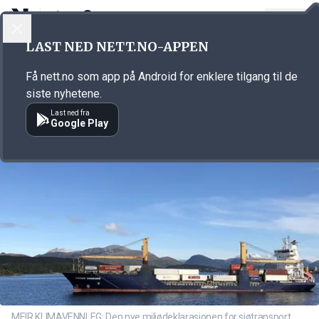
LOGG INN
MENY
Annonsørinnhold
LAST NED NETT.NO-APPEN
Link for annonse
Få nett.no som app på Android for enklere tilgang til de
siste nyhetene.
Last ned fra
Google Play
MEIR KLIMAVENNLEG: Den nye miljødeklarasjonen for sjøtransport