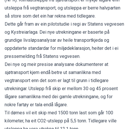
utsleppa frå vegtransport, og utsleppa er berre halvparten
så store som det ein har rekna med tidlegare.
Dette går fram av ein pilotstudie i regi av Statens vegvesen
og Kystreiarlaga. Dei nye utrekningane er baserte på
grundige livsløpsanalysar av heile transportkjeda og
oppdaterte standardar for miljødeklarasjon, heiter det i ei
pressemelding frå Statens vegvesen.
Dei nye og meir presise analysane dokumenterer at
sjøtransport kjem endå betre ut samanlikna med
vegtransport enn det som er lagt til grunn i tidlegare
utrekningar. Utslepp frå skip er mellom 30 og 45 prosent
lågare samanlikna med dei gamle utrekningane, og for
nokre fartøy er tala endå lågare.
Til dømes vil eit skip med 1500 tonn last som går 100
kilometer, ha eit CO2-utslepp på 5,5 tonn. Tidlegare ville
utsleppa ha vore utrekna til 12,1 tonn.