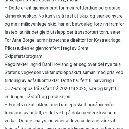
– Dette er eit gjennombrot for meir rettferdige og presise
klimarekneskap. No kan vi slå fast at skip, og særleg nyare
og meir miljøvenlege skip, har eit betydeleg fortrinn framfor
lastebilar når det gjeld utslepp per transportert tonn, seier
Tor Arne Borge, administrerande direktør for Kystreiarlaga.
Pilotstudien er gjennomført i regi av Grønt
Skipsfartsprogram.
Vegdirektør Ingrid Dahl Hovland gler seg over dei nye tala.
Statens vegvesen vektar utsleppskutt saman med pris ved
tildeling av asfaltkontraktar. Dette har ført til halvering i
CO2-utsleppa frå asfalt frå 2020 til 2025, særleg knytt til
endringar i råstoff og produksjon.
– For at vi skal lukkast med utsleppskutt også innanfor
transport av asfalt, er det viktig å dokumentere kva som
verkar. Desse analysane viser at leverandørane våre vil
tene på å investere i nye og meir klimavenlege fartøy, seier