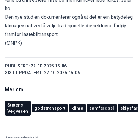
ho.
Den nye studien dokumenterer også at det er ein betydeleg
klimagevinst ved å velje tradisjonelle dieseldrivne fartøy
framfor lastebiltransport.
(©NPK)
PUBLISERT:
22.10.2025 15:06
SIST OPPDATERT:
22.10.2025 15:06
Mer om
Statens
godstransport
klima
samferdsel
skipsfar
Vegvesen