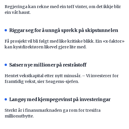
Regjeringa kan rekne med ein tøff vinter, om det ikkje blir
ein våt haust.
Riggar seg for å unngå sprekk på skipstunnelen
Få prosjekt vil bli følgt med like kritiske blikk. Ein «x-faktor»
kan kystdirektøren likevel gjere lite med.
Satser nye millioner på restråstoff
Hentet vekstkapital etter nytt minusår. – Vi investerer for
framtidig vekst, sier Seagems-sjefen.
Langøy med kjempegevinst på investeringar
Sterkt år i finansmarknaden ga rom for tresifra
millionutbytte.