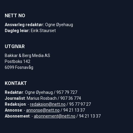
NETT NO
Ansvarleg redaktør:
Ogne Øyehaug
Dagleg leiar:
Eirik Staurset
UTGIVAR
Bakkar & Berg Media AS
Postboks 142
6099 Fosnavåg
KONTAKT
Redaktør
: Ogne Øyehaug / 957 79 727
Journalist
: Marius Rosbach / 907 36 774
Redaksjon
: -
redaksjon@nett.no
/ 95 77 97 27
Annonse
: -
annonse@nett.no
/ 94 21 13 37
Abonnement
: -
abonnement@nett.no
/ 94 21 13 37