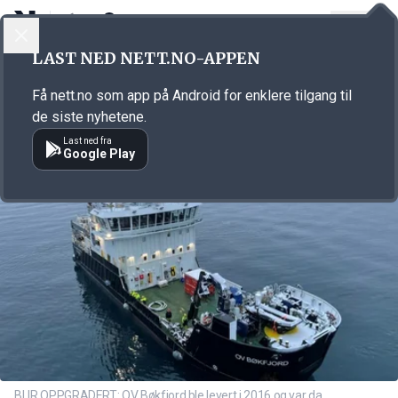
LOGG INN
MENY
Annonsørinnhold
LAST NED NETT.NO-APPEN
Link for annonse
Få nett.no som app på Android for enklere tilgang til
de siste nyhetene.
Last ned fra
Google Play
BLIR OPPGRADERT: OV Bøkfjord ble levert i 2016 og var da