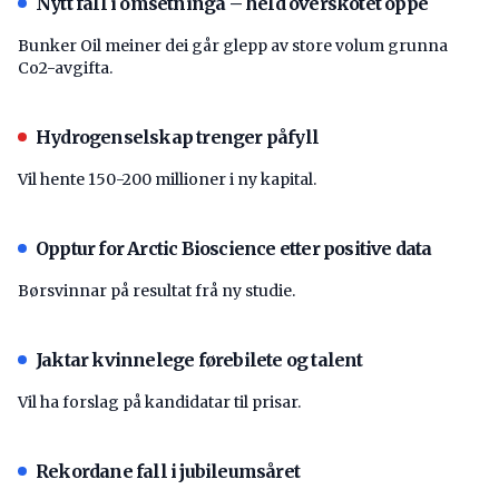
Nytt fall i omsetninga – held overskotet oppe
Bunker Oil meiner dei går glepp av store volum grunna
Co2-avgifta.
Hydrogenselskap trenger påfyll
Vil hente 150-200 millioner i ny kapital.
Opptur for Arctic Bioscience etter positive data
Børsvinnar på resultat frå ny studie.
Jaktar kvinnelege førebilete og talent
Vil ha forslag på kandidatar til prisar.
Rekordane fall i jubileumsåret