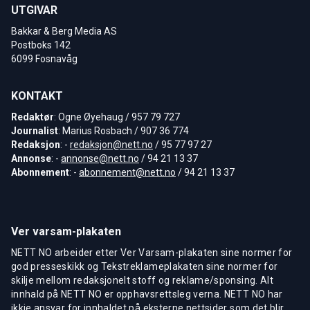
UTGIVAR
Bakkar & Berg Media AS
Postboks 142
6099 Fosnavåg
KONTAKT
Redaktør
: Ogne Øyehaug / 957 79 727
Journalist
: Marius Rosbach / 907 36 774
Redaksjon
: -
redaksjon@nett.no
/ 95 77 97 27
Annonse
: -
annonse@nett.no
/ 94 21 13 37
Abonnement
: -
abonnement@nett.no
/ 94 21 13 37
Ver varsam-plakaten
NETT NO arbeider etter Ver Varsam-plakaten sine normer for
god presseskikk og Tekstreklameplakaten sine normer for
skilje mellom redaksjonelt stoff og reklame/sponsing. Alt
innhald på NETT NO er opphavsrettsleg verna. NETT NO har
ikkje ansvar for innhaldet på eksterne nettsider som det blir