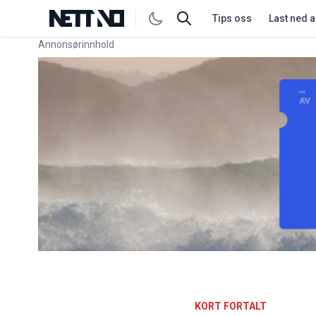
Tips oss
Last ned 
Annonsørinnhold
Link for annonse
KORT FORTALT