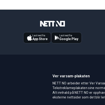
Last ned fra
Last ned fra
App Store
Google Play
Ver varsam-plakaten
NETT NO arbeider etter Ver Varsa
Tekstreklameplakaten sine normer
Alt innhald på NETT NO er opphavs
eksterne nettsider som det blir len