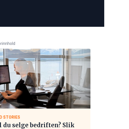
rinnhold
D STORIES
l du selge bedriften? Slik