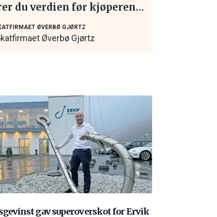
rer du verdien før kjøperen
 kontakt
ATFIRMAET ØVERBØ GJØRTZ
katfirmaet Øverbø Gjørtz
sgevinst gav superoverskot for Ervik