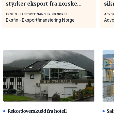
styrker eksport fra norske
sik
maritime leverandører
tar
EKSFIN - EKSPORTFINANSIERING NORGE
ADVOK
Eksfin - Eksportfinansiering Norge
Advo
Rekordoverskudd fra hotell
Sal