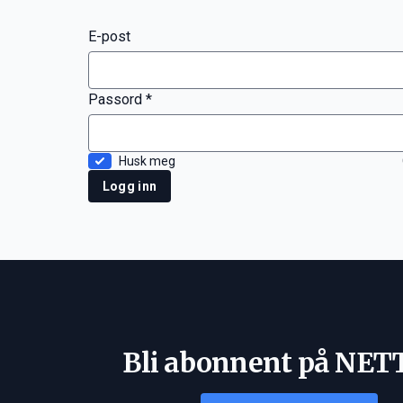
E-post
Passord *
Husk meg
Logg inn
Bli abonnent på NET