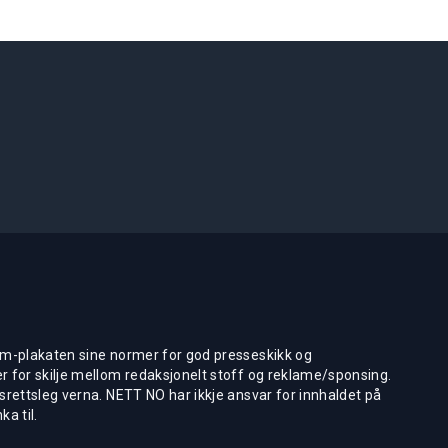
m-plakaten sine normer for god presseskikk og
 for skilje mellom redaksjonelt stoff og reklame/sponsing.
rettsleg verna. NETT NO har ikkje ansvar for innhaldet på
ka til.