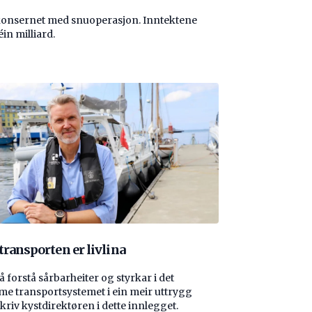
konsernet med snuoperasjon. Inntektene
éin milliard.
transporten er livlina
 å forstå ­sårbarheiter og styrkar i det
me transport­systemet i ein meir uttrygg
skriv kystdirektøren i dette innlegget.