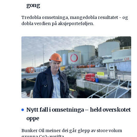
gong
Tredobla omsetninga, mangedobla resultatet - og
dobla verdien på aksjeporteføljen.
Nytt fall i omsetninga – held overskotet
oppe
Bunker Oil meiner dei går glepp av store volum
grunna Co2-avgifta.