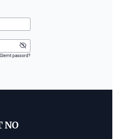
Glemt passord?
T NO