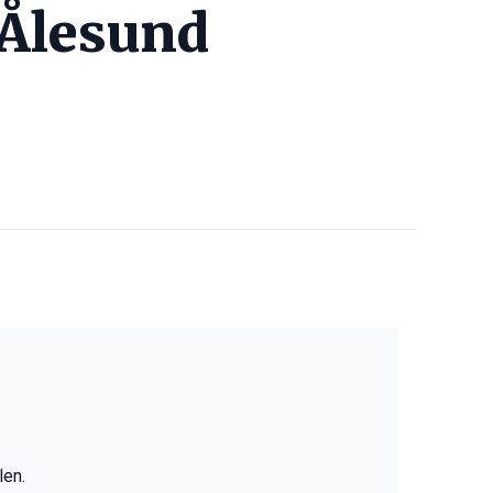
i Ålesund
len.