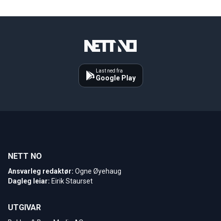
Last ned fra
Google Play
NETT NO
Ansvarleg redaktør:
Ogne Øyehaug
Dagleg leiar:
Eirik Staurset
UTGIVAR