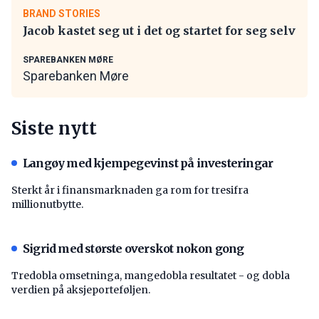
BRAND STORIES
Jacob kastet seg ut i det og startet for seg selv
SPAREBANKEN MØRE
Sparebanken Møre
Siste nytt
Langøy med kjempegevinst på investeringar
Sterkt år i finansmarknaden ga rom for tresifra
millionutbytte.
Sigrid med største overskot nokon gong
Tredobla omsetninga, mangedobla resultatet - og dobla
verdien på aksjeporteføljen.