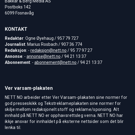
Bakkar & Berg Media AS
Postboks 142
6099 Fosnavåg
KONTAKT
Redaktør
: Ogne Øyehaug / 957 79 727
Journalist
: Marius Rosbach / 907 36 774
Redaksjon
: -
redaksjon@nett.no
/ 95 77 97 27
Annonse
: -
annonse@nett.no
/ 94 21 13 37
Abonnement
: -
abonnement@nett.no
/ 94 21 13 37
Ver varsam-plakaten
NETT NO arbeider etter Ver Varsam-plakaten sine normer for
god presseskikk og Tekstreklameplakaten sine normer for
skilje mellom redaksjonelt stoff og reklame/sponsing. Alt
innhald på NETT NO er opphavsrettsleg verna. NETT NO har
ikkje ansvar for innhaldet på eksterne nettsider som det blir
lenka til.