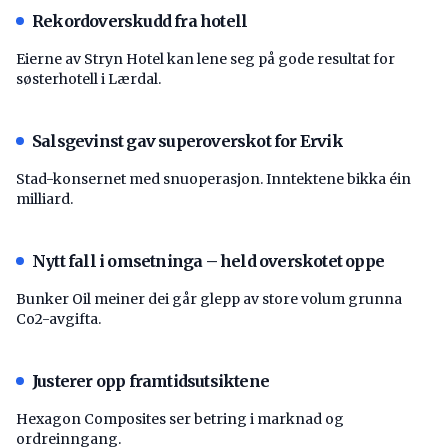
Rekordoverskudd fra hotell
Eierne av Stryn Hotel kan lene seg på gode resultat for
søsterhotell i Lærdal.
Salsgevinst gav superoverskot for Ervik
Stad-konsernet med snuoperasjon. Inntektene bikka éin
milliard.
Nytt fall i omsetninga – held overskotet oppe
Bunker Oil meiner dei går glepp av store volum grunna
Co2-avgifta.
Justerer opp framtidsutsiktene
Hexagon Composites ser betring i marknad og
ordreinngang.