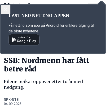
LOGG INN
MENY
Annonsørinnhold
LAST NED NETT.NO-APPEN
Link for annonse
Få nett.no som app på Android for enklere tilgang til
de siste nyhetene.
Last ned fra
Google Play
KORT FORTALT
SSB: Nordmenn har fått
betre råd
Pilene peikar oppover etter to år med
nedgang.
NPK-NTB
04.09.2025