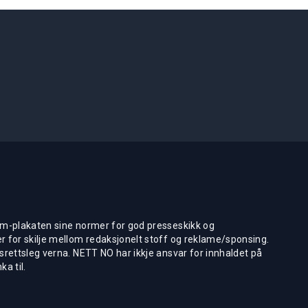
m-plakaten sine normer for god presseskikk og
 for skilje mellom redaksjonelt stoff og reklame/sponsing.
rettsleg verna. NETT NO har ikkje ansvar for innhaldet på
ka til.