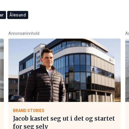
ar
Ålesund
Annonsørinnhold
A
BRAND STORIES
Jacob kastet seg ut i det og startet
for seg selv