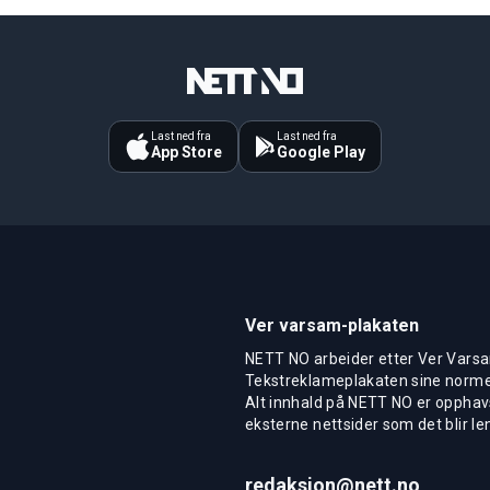
Last ned fra
Last ned fra
App Store
Google Play
Ver varsam-plakaten
NETT NO arbeider etter Ver Varsa
Tekstreklameplakaten sine normer
Alt innhald på NETT NO er opphavs
eksterne nettsider som det blir len
redaksjon@nett.no