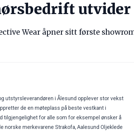
rsbedrift utvider 
ective Wear åpner sitt første showro
og utstyrsleverandøren i Ålesund opplever stor vekst
oppretter de en møteplass på beste vestkant i
tilgjengelighet for alle som for eksempel ønsker å
 de norske merkevarene Strakofa, Aalesund Oljeklede