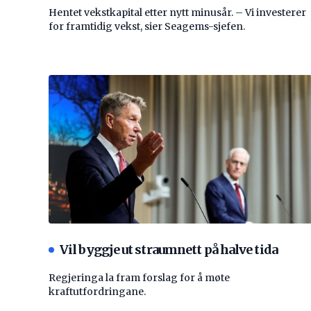
Hentet vekstkapital etter nytt minusår. – Vi investerer
for framtidig vekst, sier Seagems-sjefen.
Vil byggje ut straumnett på halve tida
Regjeringa la fram forslag for å møte
kraftutfordringane.