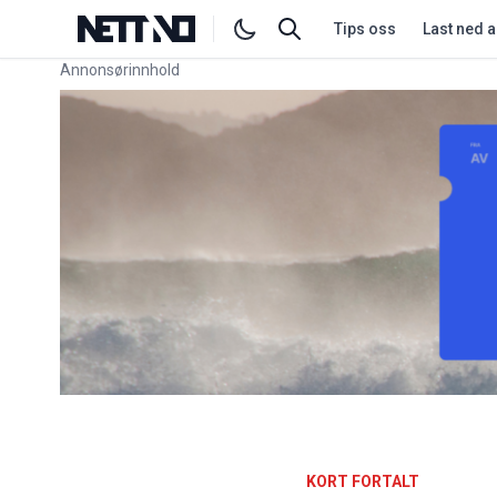
Tips oss
Last ned 
Annonsørinnhold
Link for annonse
KORT FORTALT