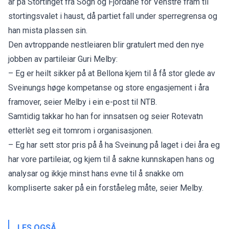
år på Stortinget frå Sogn og Fjordane for Venstre fram til
stortingsvalet i haust, då partiet fall under sperregrensa og
han mista plassen sin.
Den avtroppande nestleiaren blir gratulert med den nye
jobben av partileiar Guri Melby:
– Eg er heilt sikker på at Bellona kjem til å få stor glede av
Sveinungs høge kompetanse og store engasjement i åra
framover, seier Melby i ein e-post til NTB.
Samtidig takkar ho han for innsatsen og seier Rotevatn
etterlèt seg eit tomrom i organisasjonen.
– Eg har sett stor pris på å ha Sveinung på laget i dei åra eg
har vore partileiar, og kjem til å sakne kunnskapen hans og
analysar og ikkje minst hans evne til å snakke om
kompliserte saker på ein forståeleg måte, seier Melby.
LES OGSÅ