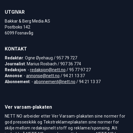
UTGIVAR
Bakkar & Berg Media AS
Postboks 142
6099 Fosnavåg
KONTAKT
Redaktør
: Ogne Øyehaug / 957 79 727
Journalist
: Marius Rosbach / 907 36 774
Redaksjon
: -
redaksjon@nett.no
/ 95 77 97 27
Annonse
: -
annonse@nett.no
/ 94 21 13 37
Abonnement
: -
abonnement@nett.no
/ 94 21 13 37
Ver varsam-plakaten
NETT NO arbeider etter Ver Varsam-plakaten sine normer for
god presseskikk og Tekstreklameplakaten sine normer for
skilje mellom redaksjonelt stoff og reklame/sponsing. Alt