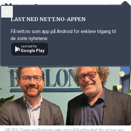
LOGG INN
MENY
Annonsørinnhold
LAST NED NETT.NO-APPEN
Link for annonse
Få nett.no som app på Android for enklere tilgang til
de siste nyhetene.
Last ned fra
Google Play
GIR SEG: Sveinung Rotevatn vaks opp på Nordfjordeid. No gir han seg