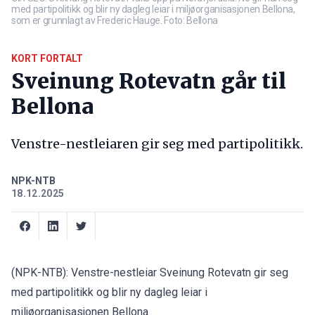
med partipolitikk og blir ny dagleg leiar i miljøorganisasjonen Bellona,
som er grunnlagt av Frederic Hauge. Foto: Bellona
KORT FORTALT
Sveinung Rotevatn går til
Bellona
Venstre-nestleiaren gir seg med partipolitikk.
NPK-NTB
18.12.2025
(NPK-NTB): Venstre-nestleiar Sveinung Rotevatn gir seg
med partipolitikk og blir ny dagleg leiar i
miljøorganisasjonen Bellona.