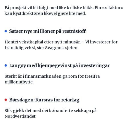
Få prosjekt vil bli følgt med like kritiske blikk. Ein «x-faktor»
kan kystdirektøren likevel gjere lite med.
Satser nye millioner på restråstoff
Hentet vekstkapital etter nytt minusår. – Vi investerer for
framtidig vekst, sier Seagems-sjefen.
Langøy med kjempegevinst på investeringar
Sterkt år i finansmarknaden ga rom for tresifra
millionutbytte.
Børsdagen: Kursras for reiarlag
Slik gjekk det med dei børsnoterte selskapa på
Nordvestlandet.