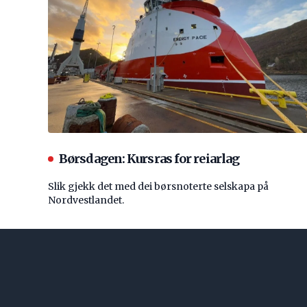
Børsdagen: Kursras for reiarlag
Slik gjekk det med dei børsnoterte selskapa på
Nordvestlandet.