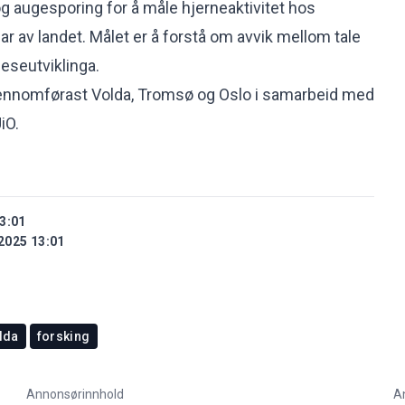
 augesporing for å måle hjerneaktivitet hos
elar av landet. Målet er å forstå om avvik mellom tale
leseutviklinga.
ennomførast Volda, Tromsø og Oslo i samarbeid med
iO.
3:01
2025 13:01
lda
forsking
Annonsørinnhold
A