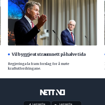
Vil byggje ut straumnett på halve tida
Regjeringa la fram forslag for å møte
kraftutfordringane.
Last ned fra
Last ned fra