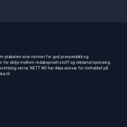
m-plakaten sine normer for god presseskikk og
 for skilje mellom redaksjonelt stoff og reklame/sponsing.
rettsleg verna. NETT NO har ikkje ansvar for innhaldet på
ka til.