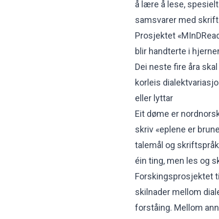
å lære å lese, spesiel
samsvarer med skrift
Prosjektet «MInDReadi
blir handterte i hjerne
Dei neste fire åra sk
korleis dialektvariasj
eller lyttar
Eit døme er nordnorsk
skriv «eplene er brun
talemål og skriftspråk
éin ting, men les og s
Forskingsprosjektet t
skilnader mellom dial
forståing. Mellom ann