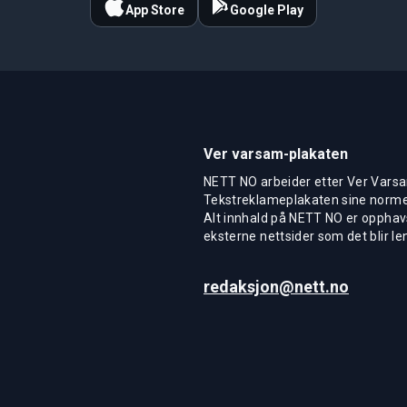
App Store
Google Play
Ver varsam-plakaten
NETT NO arbeider etter Ver Varsa
Tekstreklameplakaten sine normer
Alt innhald på NETT NO er opphavs
eksterne nettsider som det blir len
redaksjon@nett.no