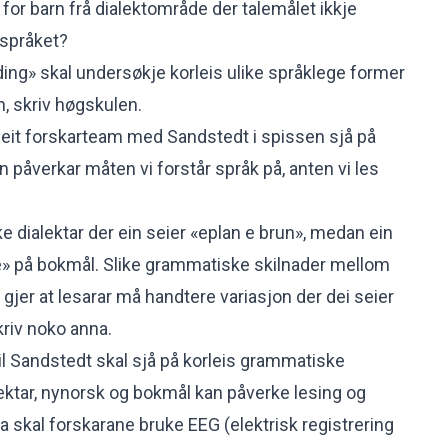
t for barn frå dialektområde der talemålet ikkje
språket?
ng» skal undersøkje korleis ulike språklege former
n, skriv
høgskulen
.
al eit forskarteam med Sandstedt i spissen sjå på
on påverkar måten vi forstår språk på, anten vi les
e dialektar der ein seier «eplan e brun», medan ein
e» på bokmål. Slike grammatiske skilnader mellom
 gjer at lesarar må handtere variasjon der dei seier
kriv noko anna.
il Sandstedt skal sjå på korleis grammatiske
ektar, nynorsk og bokmål kan påverke lesing og
a skal forskarane bruke EEG (elektrisk registrering