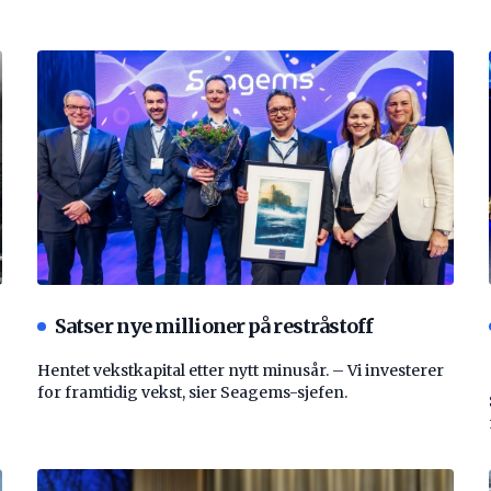
Satser nye millioner på restråstoff
Hentet vekstkapital etter nytt minusår. – Vi investerer
for framtidig vekst, sier Seagems-sjefen.