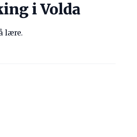
king i Volda
å lære.