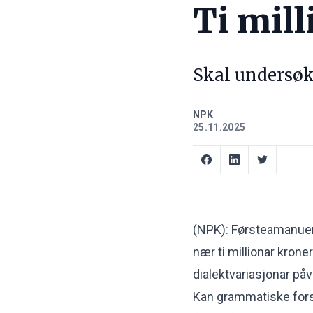
Ti mill
Skal undersøke
NPK
25.11.2025
(NPK): Førsteamanuen
nær ti millionar kroner
dialektvariasjonar på
Kan grammatiske forsk