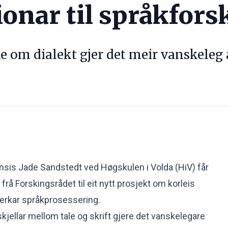
ionar til språkfors
 om dialekt gjer det meir vanskeleg 
sis Jade Sandstedt ved Høgskulen i Volda (HiV) får
 frå Forskingsrådet til eit nytt prosjekt om korleis
verkar språkprosessering.
jellar mellom tale og skrift gjere det vanskelegare