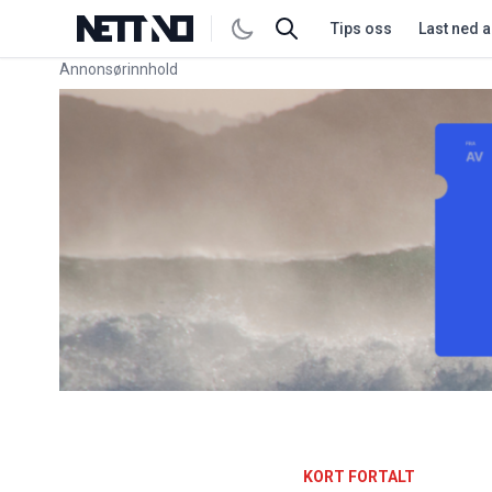
Tips oss
Last ned 
Annonsørinnhold
Link for annonse
KORT FORTALT