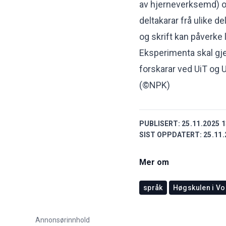
av hjerneverksemd) og
deltakarar frå ulike d
og skrift kan påverke 
Eksperimenta skal gj
forskarar ved UiT og U
(©NPK)
PUBLISERT:
25.11.2025 1
SIST OPPDATERT:
25.11.
Mer om
språk
Høgskulen i Vo
Annonsørinnhold