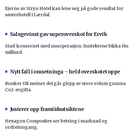
Eierne av Stryn Hotel kan lene seg på gode resultat for
søsterhotell i Lærdal.
Salsgevinst gav superoverskot for Ervik
Stad-konsernet med snuoperasjon. Inntektene bikka éin
milliard.
Nytt fall i omsetninga – held overskotet oppe
Bunker Oil meiner dei går glepp av store volum grunna
Co2-avgifta.
Justerer opp framtidsutsiktene
Hexagon Composites ser betring i marknad og
ordreinngang.