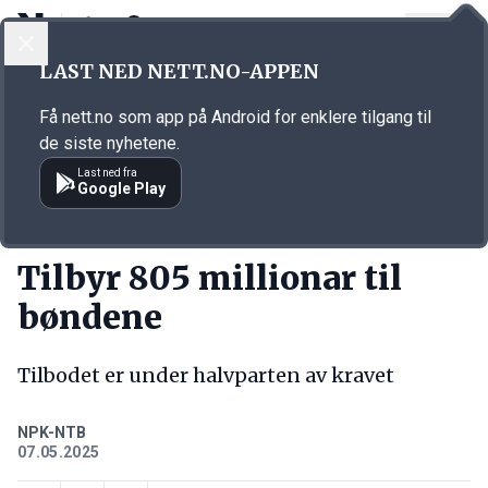
LOGG INN
MENY
Annonsørinnhold
LAST NED NETT.NO-APPEN
Link for annonse
Få nett.no som app på Android for enklere tilgang til
de siste nyhetene.
Last ned fra
Google Play
KORT FORTALT
Tilbyr 805 millionar til
bøndene
Tilbodet er under halvparten av kravet
NPK-NTB
07.05.2025