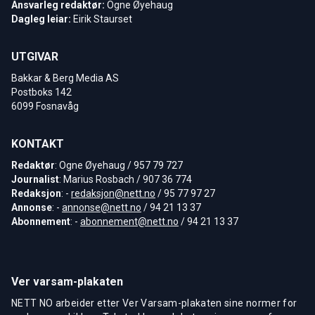
Ansvarleg redaktør:
Ogne Øyehaug
Dagleg leiar:
Eirik Staurset
UTGIVAR
Bakkar & Berg Media AS
Postboks 142
6099 Fosnavåg
KONTAKT
Redaktør
: Ogne Øyehaug / 957 79 727
Journalist
: Marius Rosbach / 907 36 774
Redaksjon
: -
redaksjon@nett.no
/ 95 77 97 27
Annonse
: -
annonse@nett.no
/ 94 21 13 37
Abonnement
: -
abonnement@nett.no
/ 94 21 13 37
Ver varsam-plakaten
NETT NO arbeider etter Ver Varsam-plakaten sine normer for