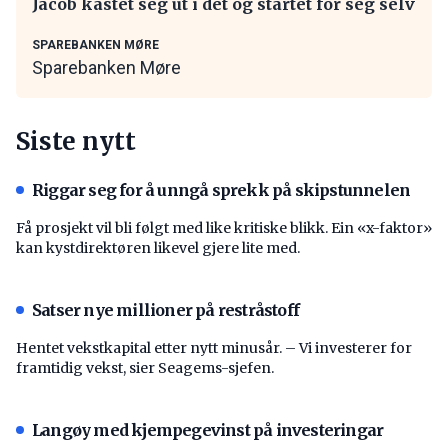
Jacob kastet seg ut i det og startet for seg selv
SPAREBANKEN MØRE
Sparebanken Møre
Siste nytt
Riggar seg for å unngå sprekk på skipstunnelen
Få prosjekt vil bli følgt med like kritiske blikk. Ein «x-faktor»
kan kystdirektøren likevel gjere lite med.
Satser nye millioner på restråstoff
Hentet vekstkapital etter nytt minusår. – Vi investerer for
framtidig vekst, sier Seagems-sjefen.
Langøy med kjempegevinst på investeringar