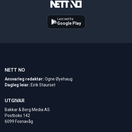
Last ned fra
Google Play
NETT NO
Ansvarleg redaktør:
Ogne Øyehaug
Dagleg leiar:
Eirik Staurset
UTGIVAR
Bakkar & Berg Media AS
Postboks 142
6099 Fosnavåg