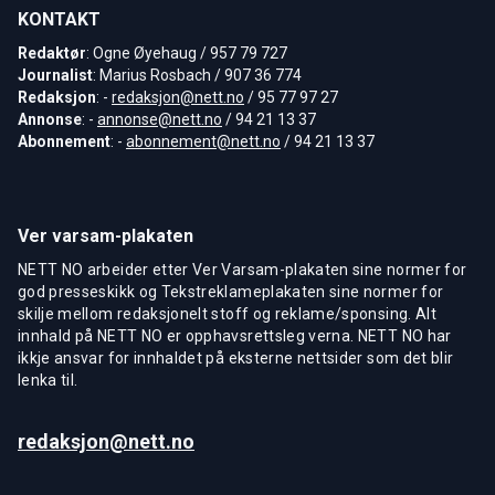
KONTAKT
Redaktør
: Ogne Øyehaug / 957 79 727
Journalist
: Marius Rosbach / 907 36 774
Redaksjon
: -
redaksjon@nett.no
/ 95 77 97 27
Annonse
: -
annonse@nett.no
/ 94 21 13 37
Abonnement
: -
abonnement@nett.no
/ 94 21 13 37
Ver varsam-plakaten
NETT NO arbeider etter Ver Varsam-plakaten sine normer for
god presseskikk og Tekstreklameplakaten sine normer for
skilje mellom redaksjonelt stoff og reklame/sponsing. Alt
innhald på NETT NO er opphavsrettsleg verna. NETT NO har
ikkje ansvar for innhaldet på eksterne nettsider som det blir
lenka til.
redaksjon@nett.no