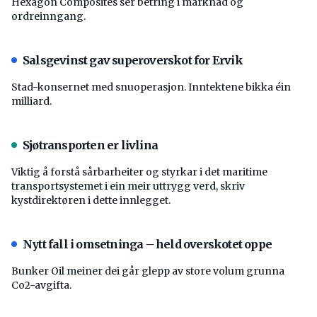
Hexagon Composites ser betring i marknad og
ordreinngang.
Salsgevinst gav superoverskot for Ervik
Stad-konsernet med snuoperasjon. Inntektene bikka éin
milliard.
Sjøtransporten er livlina
Viktig å forstå ­sårbarheiter og styrkar i det maritime
transport­systemet i ein meir uttrygg verd, skriv
kystdirektøren i dette innlegget.
Nytt fall i omsetninga – held overskotet oppe
Bunker Oil meiner dei går glepp av store volum grunna
Co2-avgifta.