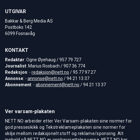
UTGIVAR
Bakkar & Berg Media AS
Postboks 142
6099 Fosnavåg
KONTAKT
Redaktør
: Ogne Øyehaug / 957 79 727
Journalist
: Marius Rosbach / 907 36 774
Redaksjon
: -
redaksjon@nett.no
/ 95 77 97 27
Annonse
: -
annonse@nett.no
/ 94 21 13 37
Abonnement
: -
abonnement@nett.no
/ 94 21 13 37
Ver varsam-plakaten
NETT NO arbeider etter Ver Varsam-plakaten sine normer for
god presseskikk og Tekstreklameplakaten sine normer for
skilje mellom redaksjonelt stoff og reklame/sponsing. Alt
innhald på NETT NO er opphavsrettsleg verna. NETT NO har