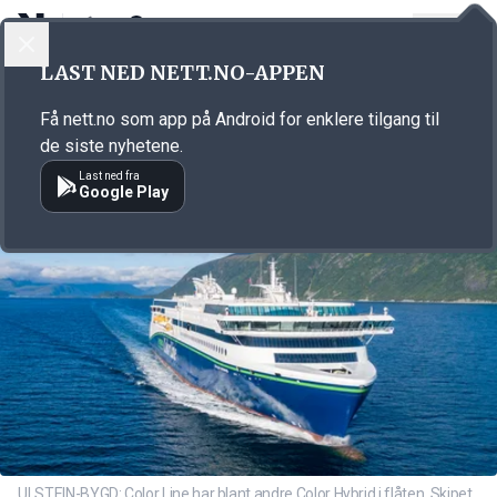
LOGG INN
MENY
Annonsørinnhold
LAST NED NETT.NO-APPEN
Link for annonse
Få nett.no som app på Android for enklere tilgang til
de siste nyhetene.
Last ned fra
Google Play
ULSTEIN-BYGD: Color Line har blant andre Color Hybrid i flåten. Skipet