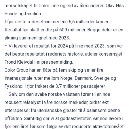
morselskapet til Color Line og eid av ålesunderen Olav Nils
Sunde og familien.
I fjor seilte rederiet inn mer enn 6,6 milliarder kroner.
Resultat før skatt endte på 609 millioner. Begge deler er en
økning sammenlignet med 2023.
– Vi leverer et resultat for 2024 på linje med 2023, som var
det beste resultatet i rederiets historie, uttaler konsernsjef
Trond Kleivdal i ei pressemelding.
Color Group har en flåte på fem skip og seiler fire
internasjonale ruter mellom Norge, Danmark, Sverige og
Tyskland. I fjor fraktet de 3,7 millioner passasjerer.
– Selv om den svake norske valutaen fører til en noe
redusert reiselyst i våre norske markeder, bidrar økt
etterspørsel fra utenlandske gjester til å balansere denne
effekten. Samtidig ser vi at godsaktiviteten var noe lavere i
fjor enn året før som følge av det reduserte aktivitetsnivået