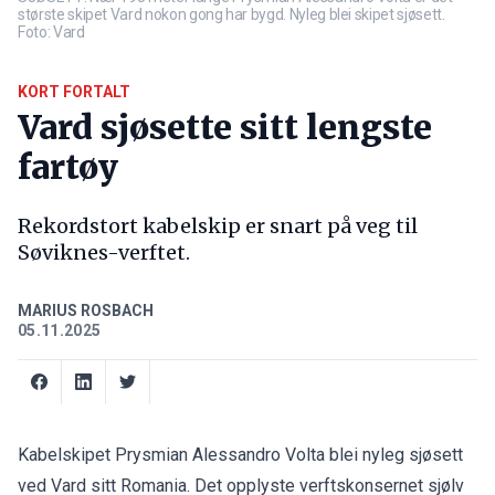
største skipet Vard nokon gong har bygd. Nyleg blei skipet sjøsett.
Foto: Vard
KORT FORTALT
Vard sjøsette sitt lengste
fartøy
Rekordstort kabelskip er snart på veg til
Søviknes-verftet.
MARIUS ROSBACH
05.11.2025
Kabelskipet Prysmian Alessandro Volta blei nyleg sjøsett
ved Vard sitt Romania. Det opplyste verftskonsernet sjølv