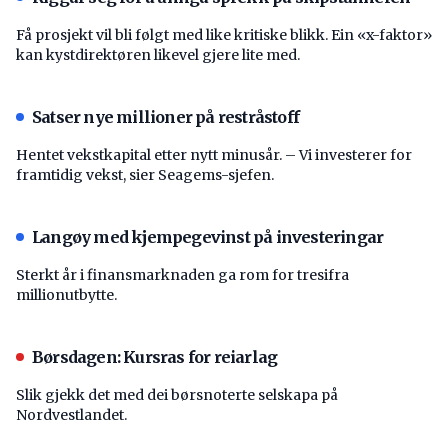
Få prosjekt vil bli følgt med like kritiske blikk. Ein «x-faktor»
kan kystdirektøren likevel gjere lite med.
Satser nye millioner på restråstoff
Hentet vekstkapital etter nytt minusår. – Vi investerer for
framtidig vekst, sier Seagems-sjefen.
Langøy med kjempegevinst på investeringar
Sterkt år i finansmarknaden ga rom for tresifra
millionutbytte.
Børsdagen: Kursras for reiarlag
Slik gjekk det med dei børsnoterte selskapa på
Nordvestlandet.