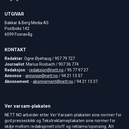
UTGIVAR
Bakkar & Berg Media AS
Postboks 142
6099 Fosnavåg
KONTAKT
Redaktør
: Ogne Øyehaug / 957 79 727
Journalist
: Marius Rosbach / 907 36 774
Redaksjon
: -
redaksjon@nett.no
/ 95 77 97 27
Annonse
: -
annonse@nett.no
/ 94 21 13 37
Abonnement
: -
abonnement@nett.no
/ 94 21 13 37
Ver varsam-plakaten
NETT NO arbeider etter Ver Varsam-plakaten sine normer for
god presseskikk og Tekstreklameplakaten sine normer for
skilje mellom redaksjonelt stoff og reklame/sponsing. Alt