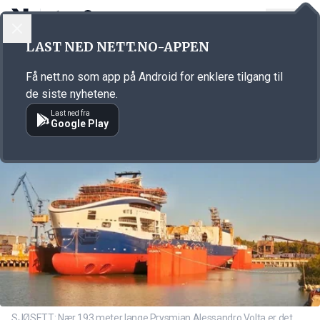
LOGG INN
MENY
Annonsørinnhold
LAST NED NETT.NO-APPEN
Link for annonse
Få nett.no som app på Android for enklere tilgang til
de siste nyhetene.
Last ned fra
Google Play
SJØSETT: Nær 193 meter lange Prysmian Alessandro Volta er det