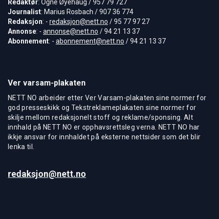
Redaktør
: Ogne Øyehaug / 957 79 727
Journalist
: Marius Rosbach / 907 36 774
Redaksjon
: -
redaksjon@nett.no
/ 95 77 97 27
Annonse
: -
annonse@nett.no
/ 94 21 13 37
Abonnement
: -
abonnement@nett.no
/ 94 21 13 37
Ver varsam-plakaten
NETT NO arbeider etter Ver Varsam-plakaten sine normer for
god presseskikk og Tekstreklameplakaten sine normer for
skilje mellom redaksjonelt stoff og reklame/sponsing. Alt
innhald på NETT NO er opphavsrettsleg verna. NETT NO har
ikkje ansvar for innhaldet på eksterne nettsider som det blir
lenka til.
redaksjon@nett.no