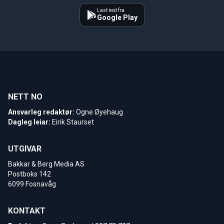
Last ned fra
Google Play
NETT NO
Ansvarleg redaktør:
Ogne Øyehaug
Dagleg leiar:
Eirik Staurset
UTGIVAR
Bakkar & Berg Media AS
Postboks 142
6099 Fosnavåg
KONTAKT