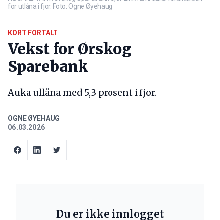
for utlåna i fjor. Foto: Ogne Øyehaug
KORT FORTALT
Vekst for Ørskog
Sparebank
Auka ullåna med 5,3 prosent i fjor.
OGNE ØYEHAUG
06.03.2026
Du er ikke innlogget