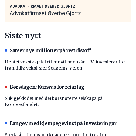
ADVOKATFIRMAET ØVERBØ GJØRTZ
Advokatfirmaet Øverbø Gjørtz
Siste nytt
Satser nye millioner på restråstoff
Hentet vekstkapital etter nytt minusår. – Vi investerer for
framtidig vekst, sier Seagems-sjefen.
Børsdagen: Kursras for reiarlag
Slik gjekk det med dei børsnoterte selskapa på
Nordvestlandet.
Langøy med kjempegevinst på investeringar
Sterkt år i finansmarknaden ga rom for tresifra