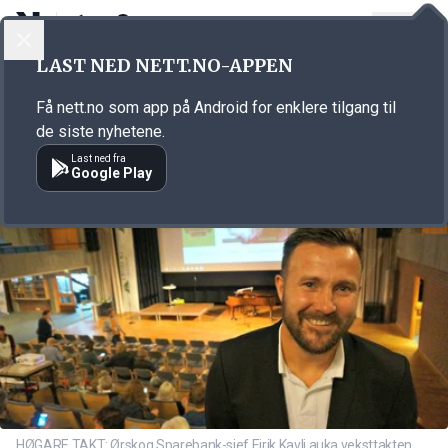
LOGG INN
MENY
Annonsørinnhold
LAST NED NETT.NO-APPEN
Link for annonse
Få nett.no som app på Android for enklere tilgang til
de siste nyhetene.
Last ned fra
Google Play
HØGARE TAKT: Ørskog Sparebank-sjef Eirik Kavli auka veksttakten