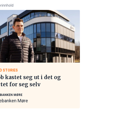
rinnhold
D STORIES
ob kastet seg ut i det og
rtet for seg selv
EBANKEN MØRE
ebanken Møre