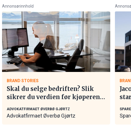
Annonsørinnhold
Annonsø
BRAND STORIES
BRAN
Skal du selge bedriften? Slik
Jac
sikrer du verdien før kjøperen
sta
tar kontakt
ADVOKATFIRMAET ØVERBØ GJØRTZ
SPAR
Advokatfirmaet Øverbø Gjørtz
Spar