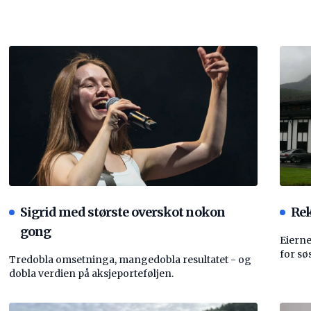
Sigrid med største overskot nokon
Rek
gong
Eierne
for sø
Tredobla omsetninga, mangedobla resultatet - og
dobla verdien på aksjeporteføljen.