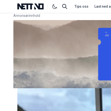
Tips oss
Last ned 
Annonsørinnhold
Link for annonse