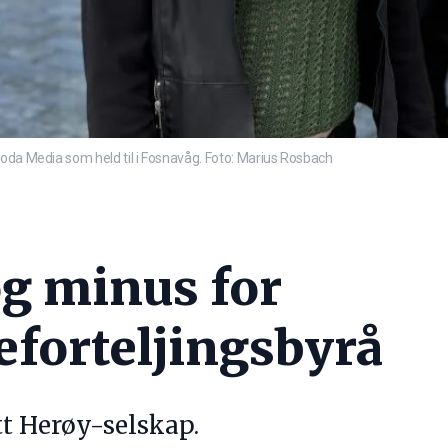
Joda Media som held til i Fosnavåg. Foto: Marius Rosbach
og minus for
eforteljingsbyrå
tt Herøy-selskap.