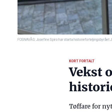
FOSNAVÅG: Josefine Spiro har starta historieforteljingsbyrået 
KORT FORTALT
Vekst 
histori
Tøffare for ny