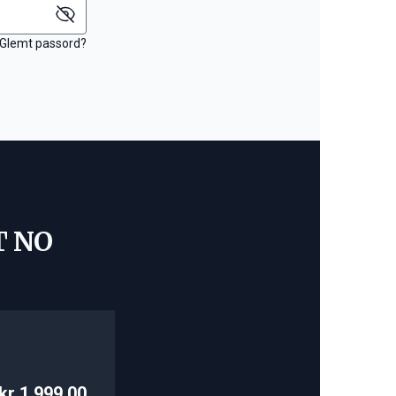
Glemt passord?
T NO
kr 1 999,00