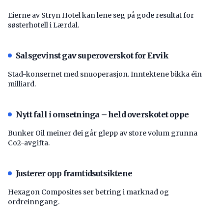
Eierne av Stryn Hotel kan lene seg på gode resultat for
søsterhotell i Lærdal.
Salsgevinst gav superoverskot for Ervik
Stad-konsernet med snuoperasjon. Inntektene bikka éin
milliard.
Nytt fall i omsetninga – held overskotet oppe
Bunker Oil meiner dei går glepp av store volum grunna
Co2-avgifta.
Justerer opp framtidsutsiktene
Hexagon Composites ser betring i marknad og
ordreinngang.