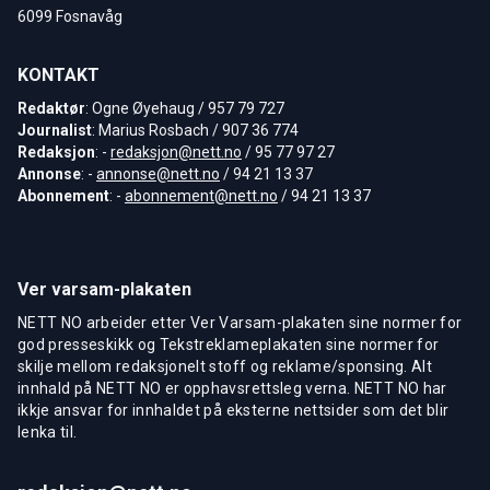
6099 Fosnavåg
KONTAKT
Redaktør
: Ogne Øyehaug / 957 79 727
Journalist
: Marius Rosbach / 907 36 774
Redaksjon
: -
redaksjon@nett.no
/ 95 77 97 27
Annonse
: -
annonse@nett.no
/ 94 21 13 37
Abonnement
: -
abonnement@nett.no
/ 94 21 13 37
Ver varsam-plakaten
NETT NO arbeider etter Ver Varsam-plakaten sine normer for
god presseskikk og Tekstreklameplakaten sine normer for
skilje mellom redaksjonelt stoff og reklame/sponsing. Alt
innhald på NETT NO er opphavsrettsleg verna. NETT NO har
ikkje ansvar for innhaldet på eksterne nettsider som det blir
lenka til.