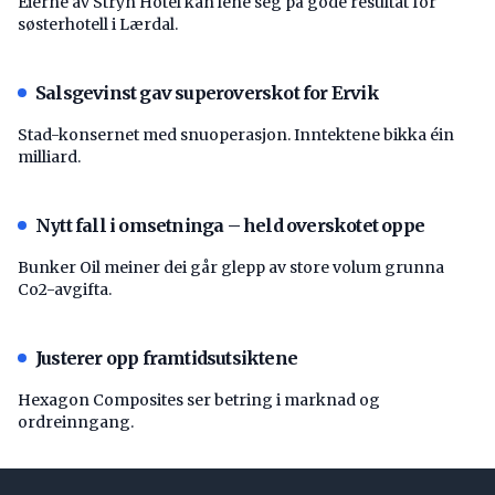
Eierne av Stryn Hotel kan lene seg på gode resultat for
søsterhotell i Lærdal.
Salsgevinst gav superoverskot for Ervik
Stad-konsernet med snuoperasjon. Inntektene bikka éin
milliard.
Nytt fall i omsetninga – held overskotet oppe
Bunker Oil meiner dei går glepp av store volum grunna
Co2-avgifta.
Justerer opp framtidsutsiktene
Hexagon Composites ser betring i marknad og
ordreinngang.