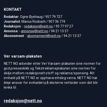
KONTAKT
Redaktør
: Ogne Øyehaug / 957 79 727
Journalist
: Marius Rosbach / 907 36 774
Redaksjon
: -
redaksjon@nett.no
/ 95 77 97 27
Annonse
: -
annonse@nett.no
/ 94 21 13 37
Abonnement
: -
abonnement@nett.no
/ 94 21 13 37
Ver varsam-plakaten
NETT NO arbeider etter Ver Varsam-plakaten sine normer for
god presseskikk og Tekstreklameplakaten sine normer for
skilje mellom redaksjonelt stoff og reklame/sponsing. Alt
innhald på NETT NO er opphavsrettsleg verna. NETT NO har
ikkje ansvar for innhaldet på eksterne nettsider som det blir
lenka til.
redaksjon@nett.no