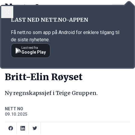
LOGG INN
MENY
Annonsørinnhold
LAST NED NETT.NO-APPEN
Link for annonse
Få nett.no som app på Android for enklere tilgang til
de siste nyhetene.
Last ned fra
Google Play
NY JOBB
Britt-Elin Røyset
Ny regnskapssjef i Teige Gruppen.
NETT NO
09.10.2025