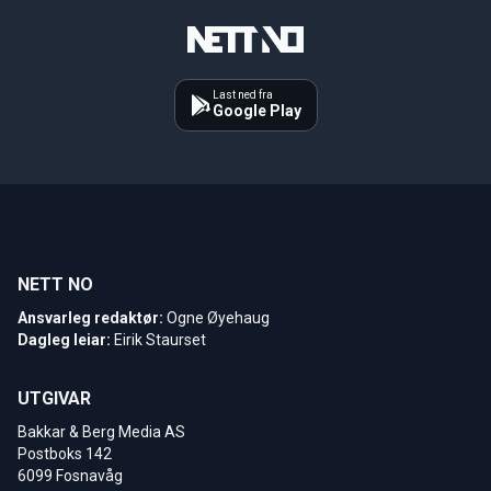
Last ned fra
Google Play
NETT NO
Ansvarleg redaktør:
Ogne Øyehaug
Dagleg leiar:
Eirik Staurset
UTGIVAR
Bakkar & Berg Media AS
Postboks 142
6099 Fosnavåg