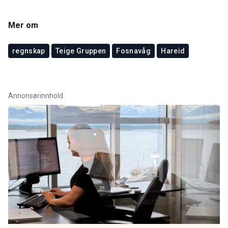
Mer om
regnskap
Teige Gruppen
Fosnavåg
Hareid
Annonsørinnhold