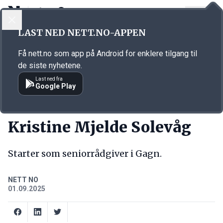
LOGG INN
MENY
Annonsørinnhold
LAST NED NETT.NO-APPEN
Link for annonse
Få nett.no som app på Android for enklere tilgang til
de siste nyhetene.
Last ned fra
Google Play
NY JOBB
Kristine Mjelde Solevåg
Starter som seniorrådgiver i Gagn.
NETT NO
01.09.2025