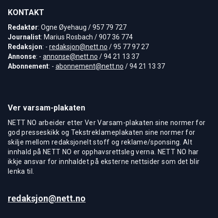
KONTAKT
Redaktør
: Ogne Øyehaug / 957 79 727
Journalist
: Marius Rosbach / 907 36 774
Redaksjon
: -
redaksjon@nett.no
/ 95 77 97 27
Annonse
: -
annonse@nett.no
/ 94 21 13 37
Abonnement
: -
abonnement@nett.no
/ 94 21 13 37
Ver varsam-plakaten
NETT NO arbeider etter Ver Varsam-plakaten sine normer for
god presseskikk og Tekstreklameplakaten sine normer for
skilje mellom redaksjonelt stoff og reklame/sponsing. Alt
innhald på NETT NO er opphavsrettsleg verna. NETT NO har
ikkje ansvar for innhaldet på eksterne nettsider som det blir
lenka til.
redaksjon@nett.no