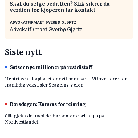
Skal du selge bedriften? Slik sikrer du
verdien før kjøperen tar kontakt
ADVOKATFIRMAET ØVERBØ GJØRTZ
Advokatfirmaet Øverbø Gjørtz
Siste nytt
Satser nye millioner på restråstoff
Hentet vekstkapital etter nytt minusår. – Vi investerer for
framtidig vekst, sier Seagems-sjefen.
Børsdagen: Kursras for reiarlag
Slik gjekk det med dei børsnoterte selskapa på
Nordvestlandet.