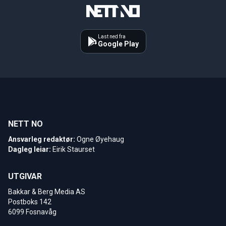
Last ned fra
Google Play
NETT NO
Ansvarleg redaktør:
Ogne Øyehaug
Dagleg leiar:
Eirik Staurset
UTGIVAR
Bakkar & Berg Media AS
Postboks 142
6099 Fosnavåg