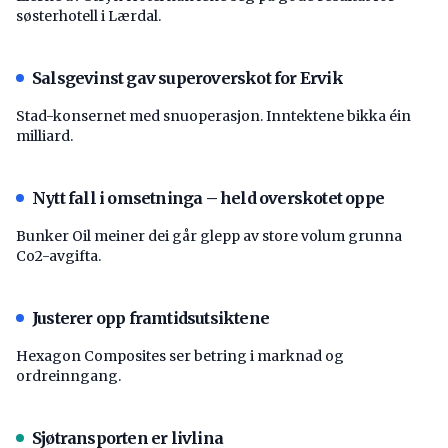
søsterhotell i Lærdal.
Salsgevinst gav superoverskot for Ervik
Stad-konsernet med snuoperasjon. Inntektene bikka éin
milliard.
Nytt fall i omsetninga – held overskotet oppe
Bunker Oil meiner dei går glepp av store volum grunna
Co2-avgifta.
Justerer opp framtidsutsiktene
Hexagon Composites ser betring i marknad og
ordreinngang.
Sjøtransporten er livlina