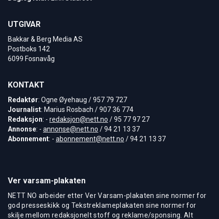
UTGIVAR
Bakkar & Berg Media AS
Postboks 142
6099 Fosnavåg
KONTAKT
Redaktør
: Ogne Øyehaug / 957 79 727
Journalist
: Marius Rosbach / 907 36 774
Redaksjon
: -
redaksjon@nett.no
/ 95 77 97 27
Annonse
: -
annonse@nett.no
/ 94 21 13 37
Abonnement
: -
abonnement@nett.no
/ 94 21 13 37
Ver varsam-plakaten
NETT NO arbeider etter Ver Varsam-plakaten sine normer for
god presseskikk og Tekstreklameplakaten sine normer for
skilje mellom redaksjonelt stoff og reklame/sponsing. Alt