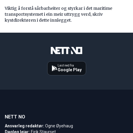
Viktig å forstå ­sårbarheiter og styrkar i det maritime
transport­systemet i ein meir uttrygg verd, skriv
kystdirektøren i dette innlegget.
Last ned fra
Google Play
NETT NO
Ansvarleg redaktør:
Ogne Øyehaug
Dagleg leiar:
Eirik Staurset