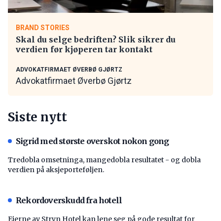
BRAND STORIES
Skal du selge bedriften? Slik sikrer du
verdien før kjøperen tar kontakt
ADVOKATFIRMAET ØVERBØ GJØRTZ
Advokatfirmaet Øverbø Gjørtz
Siste nytt
Sigrid med største overskot nokon gong
Tredobla omsetninga, mangedobla resultatet - og dobla
verdien på aksjeporteføljen.
Rekordoverskudd fra hotell
Eierne av Stryn Hotel kan lene seg på gode resultat for