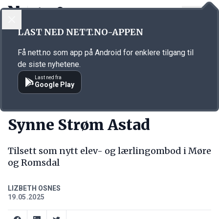
LOGG INN
MENY
Annonsørinnhold
LAST NED NETT.NO-APPEN
Link for annonse
Få nett.no som app på Android for enklere tilgang til
de siste nyhetene.
Last ned fra
Google Play
NY JOBB
Synne Strøm Astad
Tilsett som nytt elev- og lærlingombod i Møre
og Romsdal
LIZBETH OSNES
19.05.2025