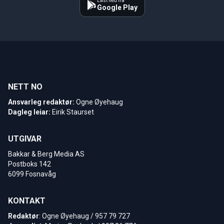
Last ned fra
Google Play
NETT NO
Ansvarleg redaktør:
Ogne Øyehaug
Dagleg leiar:
Eirik Staurset
UTGIVAR
Bakkar & Berg Media AS
Postboks 142
6099 Fosnavåg
KONTAKT
Redaktør
: Ogne Øyehaug / 957 79 727