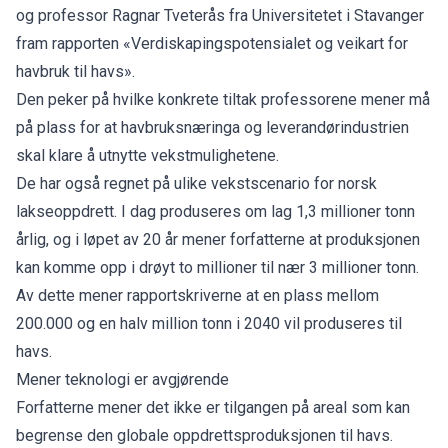
og professor Ragnar Tveterås fra Universitetet i Stavanger
fram rapporten «Verdiskapingspotensialet og veikart for
havbruk til havs».
Den peker på hvilke konkrete tiltak professorene mener må
på plass for at havbruksnæringa og leverandørindustrien
skal klare å utnytte vekstmulighetene.
De har også regnet på ulike vekstscenario for norsk
lakseoppdrett. I dag produseres om lag 1,3 millioner tonn
årlig, og i løpet av 20 år mener forfatterne at produksjonen
kan komme opp i drøyt to millioner til nær 3 millioner tonn.
Av dette mener rapportskriverne at en plass mellom
200.000 og en halv million tonn i 2040 vil produseres til
havs.
Mener teknologi er avgjørende
Forfatterne mener det ikke er tilgangen på areal som kan
begrense den globale oppdrettsproduksjonen til havs.