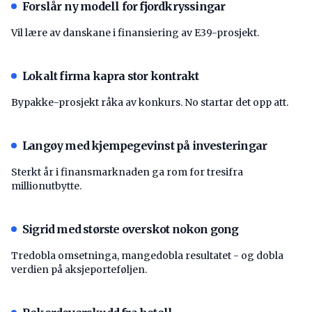
Forslår ny modell for fjordkryssingar
Vil lære av danskane i finansiering av E39-prosjekt.
Lokalt firma kapra stor kontrakt
Bypakke-prosjekt råka av konkurs. No startar det opp att.
Langøy med kjempegevinst på investeringar
Sterkt år i finansmarknaden ga rom for tresifra
millionutbytte.
Sigrid med største overskot nokon gong
Tredobla omsetninga, mangedobla resultatet - og dobla
verdien på aksjeporteføljen.