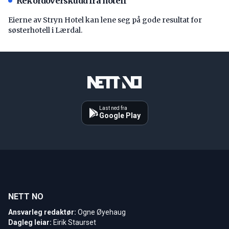
Rekordoverskudd fra hotell
Eierne av Stryn Hotel kan lene seg på gode resultat for
søsterhotell i Lærdal.
Last ned fra
Google Play
NETT NO
Ansvarleg redaktør:
Ogne Øyehaug
Dagleg leiar:
Eirik Staurset