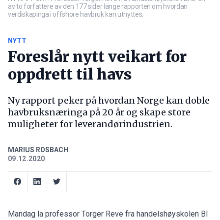
av to forfattere av den 177 sider lange rapporten om hvordan
verdiskapinga i offshore havbruk kan utnyttes.
NYTT
Foreslår nytt veikart for
oppdrett til havs
Ny rapport peker på hvordan Norge kan doble
havbruksnæringa på 20 år og skape store
muligheter for leverandørindustrien.
MARIUS ROSBACH
09.12.2020
Mandag la professor Torger Reve fra handelshøyskolen BI