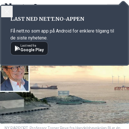
LOGG INN
MENY
Annonsørinnhold
LAST NED NETT.NO-APPEN
Link for annonse
Få nett.no som app på Android for enklere tilgang til
de siste nyhetene.
Last ned fra
Google Play
NY RAPPORT: Professor Torger Reve fra Handelshøyskolen BI er én