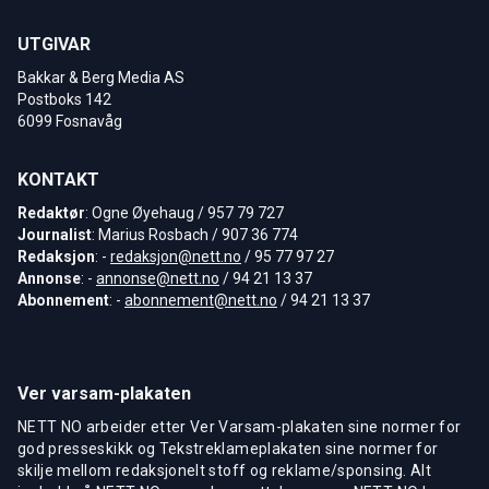
UTGIVAR
Bakkar & Berg Media AS
Postboks 142
6099 Fosnavåg
KONTAKT
Redaktør
: Ogne Øyehaug / 957 79 727
Journalist
: Marius Rosbach / 907 36 774
Redaksjon
: -
redaksjon@nett.no
/ 95 77 97 27
Annonse
: -
annonse@nett.no
/ 94 21 13 37
Abonnement
: -
abonnement@nett.no
/ 94 21 13 37
Ver varsam-plakaten
NETT NO arbeider etter Ver Varsam-plakaten sine normer for
god presseskikk og Tekstreklameplakaten sine normer for
skilje mellom redaksjonelt stoff og reklame/sponsing. Alt