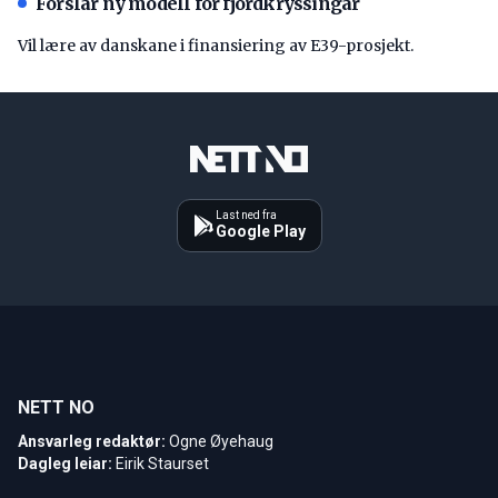
Forslår ny modell for fjordkryssingar
Vil lære av danskane i finansiering av E39-prosjekt.
Last ned fra
Google Play
NETT NO
Ansvarleg redaktør:
Ogne Øyehaug
Dagleg leiar:
Eirik Staurset