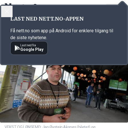
LOGG INN
MENY
Annonsørinnhold
LAST NED NETT.NO-APPEN
Link for annonse
Få nett.no som app på Android for enklere tilgang til
de siste nyhetene.
Last ned fra
Google Play
VEKST OG LØNSEMD: Jan Øystein Aksnes (biletet) og