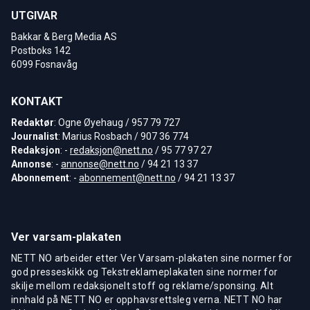
UTGIVAR
Bakkar & Berg Media AS
Postboks 142
6099 Fosnavåg
KONTAKT
Redaktør
: Ogne Øyehaug / 957 79 727
Journalist
: Marius Rosbach / 907 36 774
Redaksjon
: -
redaksjon@nett.no
/ 95 77 97 27
Annonse
: -
annonse@nett.no
/ 94 21 13 37
Abonnement
: -
abonnement@nett.no
/ 94 21 13 37
Ver varsam-plakaten
NETT NO arbeider etter Ver Varsam-plakaten sine normer for
god presseskikk og Tekstreklameplakaten sine normer for
skilje mellom redaksjonelt stoff og reklame/sponsing. Alt
innhald på NETT NO er opphavsrettsleg verna. NETT NO har