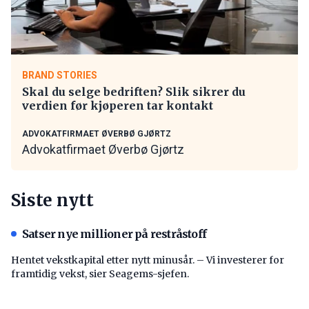
BRAND STORIES
Skal du selge bedriften? Slik sikrer du
verdien før kjøperen tar kontakt
ADVOKATFIRMAET ØVERBØ GJØRTZ
Advokatfirmaet Øverbø Gjørtz
Siste nytt
Satser nye millioner på restråstoff
Hentet vekstkapital etter nytt minusår. – Vi investerer for
framtidig vekst, sier Seagems-sjefen.