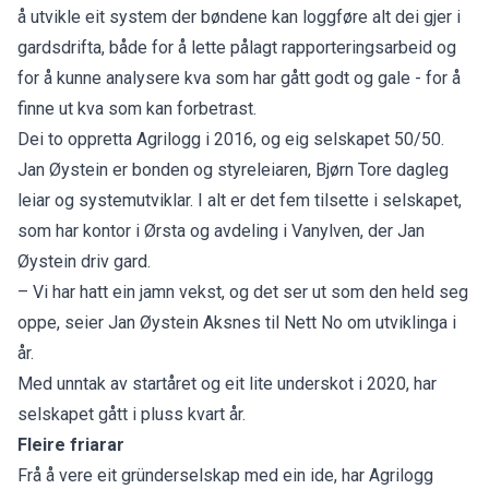
å utvikle eit system der bøndene kan loggføre alt dei gjer i
gardsdrifta, både for å lette pålagt rapporteringsarbeid og
for å kunne analysere kva som har gått godt og gale - for å
finne ut kva som kan forbetrast.
Dei to oppretta Agrilogg i 2016, og eig selskapet 50/50.
Jan Øystein er bonden og styreleiaren, Bjørn Tore dagleg
leiar og systemutviklar. I alt er det fem tilsette i selskapet,
som har kontor i Ørsta og avdeling i Vanylven, der Jan
Øystein driv gard.
– Vi har hatt ein jamn vekst, og det ser ut som den held seg
oppe, seier Jan Øystein Aksnes til Nett No om utviklinga i
år.
Med unntak av startåret og eit lite underskot i 2020, har
selskapet gått i pluss kvart år.
Fleire friarar
Frå å vere eit gründerselskap med ein ide, har Agrilogg