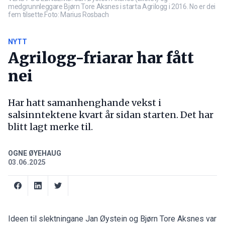
medgrunnleggare Bjørn Tore Aksnes i starta Agrilogg i 2016. No er dei
fem tilsette.Foto: Marius Rosbach
NYTT
Agrilogg-friarar har fått
nei
Har hatt samanhenghande vekst i
salsinntektene kvart år sidan starten. Det har
blitt lagt merke til.
OGNE ØYEHAUG
03.06.2025
Ideen til slektningane Jan Øystein og Bjørn Tore Aksnes var