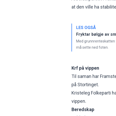
at den ville ha stabilit
LES OGSÅ
Fryktar bølgje av s
Med grunnrenteskatten f
må sette ned foten.
Krf på vippen
Til saman har Framste
på Stortinget.
Kristeleg Folkeparti 
vippen.
Beredskap