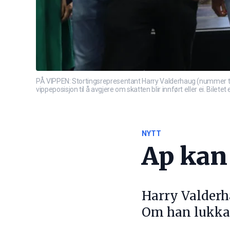
PÅ VIPPEN: Stortingsrepresentant Harry Valderhaug (nummer tre
vippeposisjon til å avgjere om skatten blir innført eller ei. Bile
NYTT
Ap kan
Harry Valderh
Om han lukkast