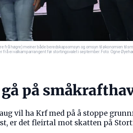
 frå høgre) meiner både beredskapsomsyn og omsyn til økonomien til småkr
tet er frå ei valkamparrangent før stortingsvalet i september. Foto: Ogne Øyeh
 gå på småkrafthav
aug vil ha Krf med på å stoppe grunn
, er det fleirtal mot skatten på Stort