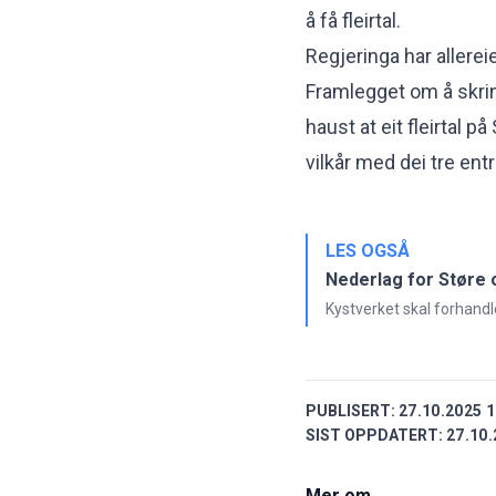
å få fleirtal.
Regjeringa har allerei
Framlegget om å skrin
haust at eit fleirtal p
vilkår med dei tre en
LES OGSÅ
Nederlag for Støre 
Kystverket skal forhandle
PUBLISERT:
27.10.2025 1
SIST OPPDATERT:
27.10.
Mer om