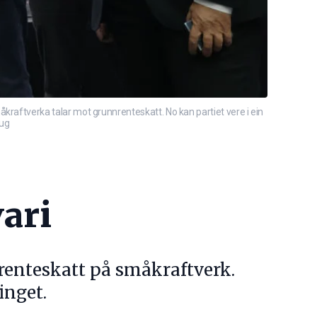
aftverka talar mot grunnrenteskatt. No kan partiet vere i ein
aug
ari
renteskatt på småkraftverk.
inget.