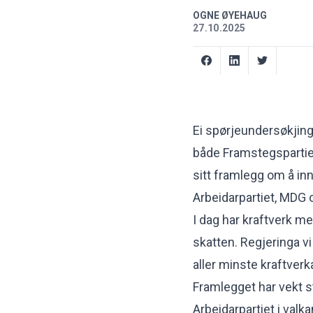
OGNE ØYEHAUG
27.10.2025
Ei
spørjeundersøkjing
både Framstegspartiet
sitt framlegg om å in
Arbeidarpartiet, MDG o
I dag har kraftverk m
skatten. Regjeringa vi
aller minste kraftverka
Framlegget har vekt s
Arbeidarpartiet i val