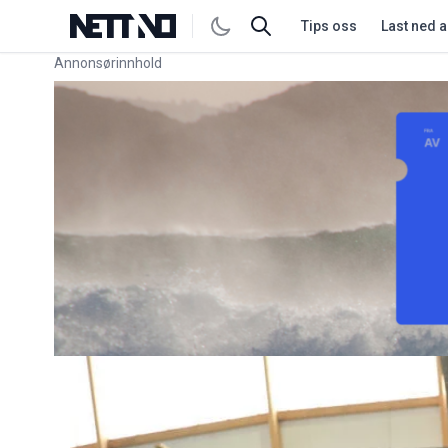
Tips oss
Last ned 
Annonsørinnhold
Link for annonse