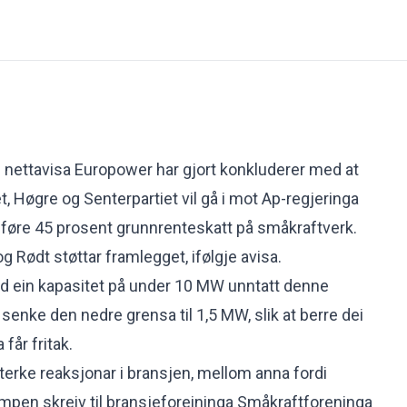
 nettavisa Europower har gjort
konkluderer med at
, Høgre og Senterpartiet vil gå i mot Ap-regjeringa
nføre 45 prosent grunnrenteskatt på småkraftverk.
g Rødt støttar framlegget, ifølgje avisa.
ed ein kapasitet på under 10 MW unntatt denne
 senke den nedre grensa til 1,5 MW, slik at berre dei
 får fritak.
terke reaksjonar i bransjen, mellom anna fordi
kampen
skreiv til bransjeforeininga Småkraftforeninga