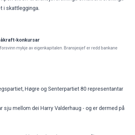
et i skattlegginga.
måkraft-konkursar
orsvinn mykje av eigenkapitalen. Bransjesjef er redd bankane
gspartiet, Høgre og Senterpartiet 80 representantar
har sju mellom dei Harry Valderhaug - og er dermed på