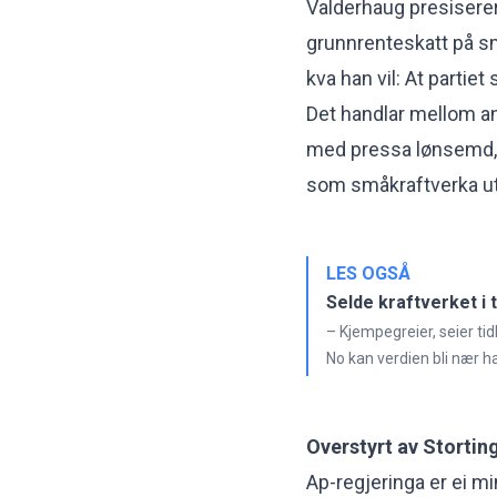
Valderhaug presiserer
grunnrenteskatt på s
kva han vil: At partiet 
Det handlar mellom an
med pressa lønsemd, 
som småkraftverka ut
LES OGSÅ
Selde kraftverket i 
– Kjempegreier, seier ti
No kan verdien bli nær ha
Overstyrt av Stortin
Ap-regjeringa er ei mi