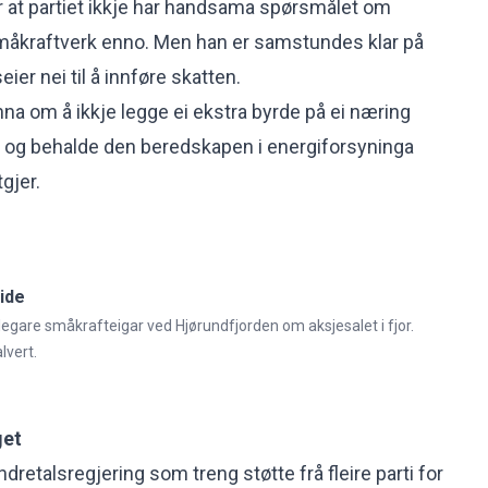
 at partiet ikkje har handsama spørsmålet om
måkraftverk enno. Men han er samstundes klar på
seier nei til å innføre skatten.
na om å ikkje legge ei ekstra byrde på ei næring
og behalde den beredskapen i energiforsyninga
gjer.
tide
dlegare småkrafteigar ved Hjørundfjorden om aksjesalet i fjor.
lvert.
get
ndretalsregjering som treng støtte frå fleire parti for