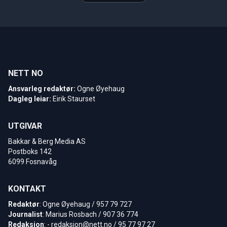
NETT NO
Ansvarleg redaktør:
Ogne Øyehaug
Dagleg leiar:
Eirik Staurset
UTGIVAR
Bakkar & Berg Media AS
Postboks 142
6099 Fosnavåg
KONTAKT
Redaktør
: Ogne Øyehaug / 957 79 727
Journalist
: Marius Rosbach / 907 36 774
Redaksjon
: -
redaksjon@nett.no
/ 95 77 97 27