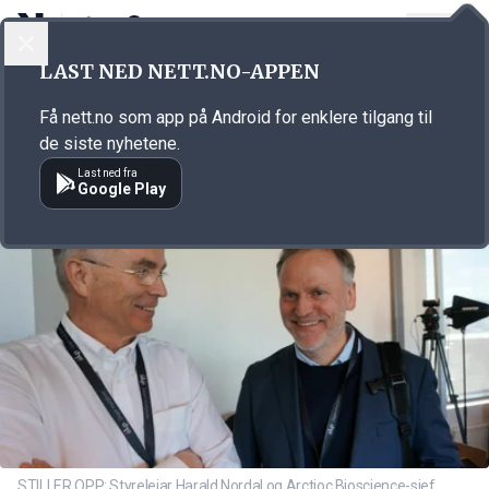
LOGG INN
MENY
Annonsørinnhold
LAST NED NETT.NO-APPEN
Link for annonse
Få nett.no som app på Android for enklere tilgang til
de siste nyhetene.
Last ned fra
Google Play
STILLER OPP: Styreleiar Harald Nordal og Arctioc Bioscience-sjef