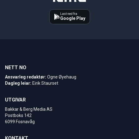
Last ned fra
Google Play
NETT NO
Ansvarleg redaktør:
Ogne Øyehaug
Dagleg leiar:
Eirik Staurset
UTGIVAR
Bakkar & Berg Media AS
Postboks 142
6099 Fosnavåg
KONTAKT