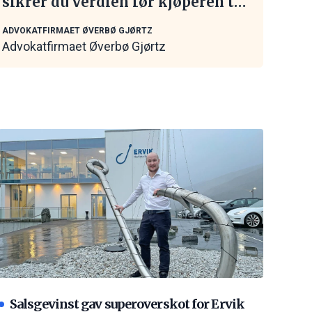
sikrer du verdien før kjøperen tar
kontakt
ADVOKATFIRMAET ØVERBØ GJØRTZ
Advokatfirmaet Øverbø Gjørtz
Salsgevinst gav superoverskot for Ervik