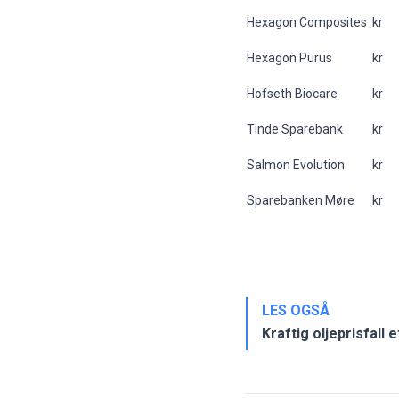
Hexagon Composites
kr
Hexagon Purus
kr
Hofseth Biocare
kr
Tinde Sparebank
kr
Salmon Evolution
kr
Sparebanken Møre
kr
LES OGSÅ
Kraftig oljeprisfall