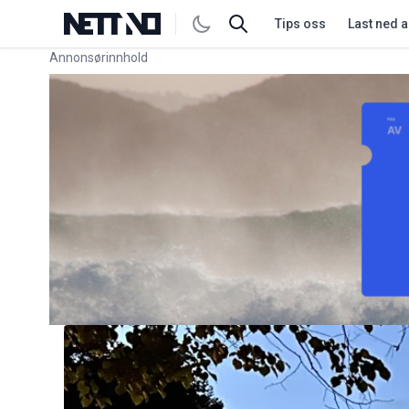
Tips oss
Last ned 
Annonsørinnhold
Link for annonse