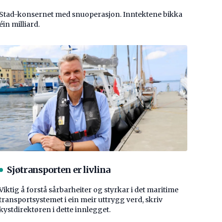
Stad-konsernet med snuoperasjon. Inntektene bikka
éin milliard.
Sjøtransporten er livlina
Viktig å forstå ­sårbarheiter og styrkar i det maritime
transport­systemet i ein meir uttrygg verd, skriv
kystdirektøren i dette innlegget.