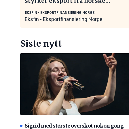
styrker eksport fra norske
maritime leverandører
EKSFIN - EKSPORTFINANSIERING NORGE
Eksfin - Eksportfinansiering Norge
Siste nytt
Sigrid med største overskot nokon gong