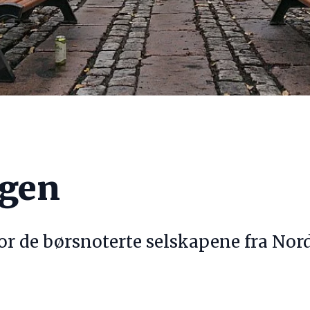
agen
for de børsnoterte selskapene fra Nor