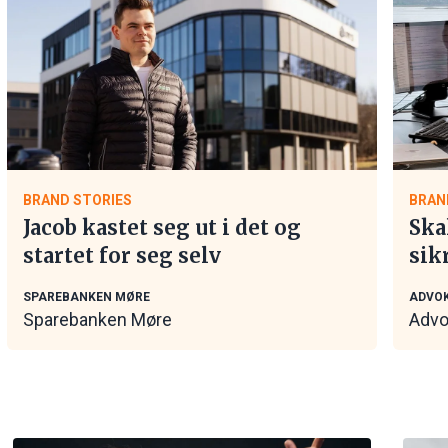
BRAND STORIES
BRAN
Jacob kastet seg ut i det og
Ska
startet for seg selv
sik
tar
SPAREBANKEN MØRE
ADVOK
Sparebanken Møre
Advo