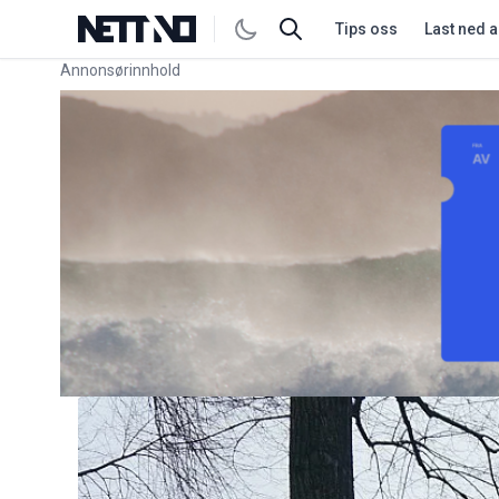
Tips oss
Last ned 
Annonsørinnhold
Link for annonse