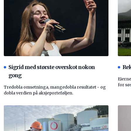
Sigrid med største overskot nokon
Rek
gong
Eierne
for sø
Tredobla omsetninga, mangedobla resultatet - og
dobla verdien på aksjeporteføljen.