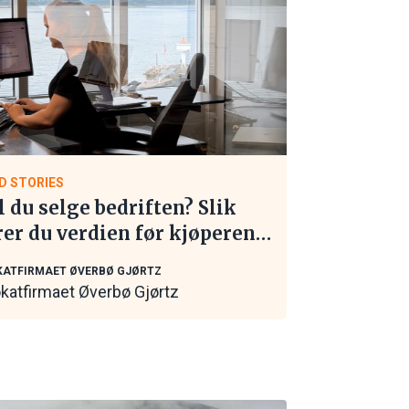
D STORIES
l du selge bedriften? Slik
rer du verdien før kjøperen
 kontakt
ATFIRMAET ØVERBØ GJØRTZ
katfirmaet Øverbø Gjørtz