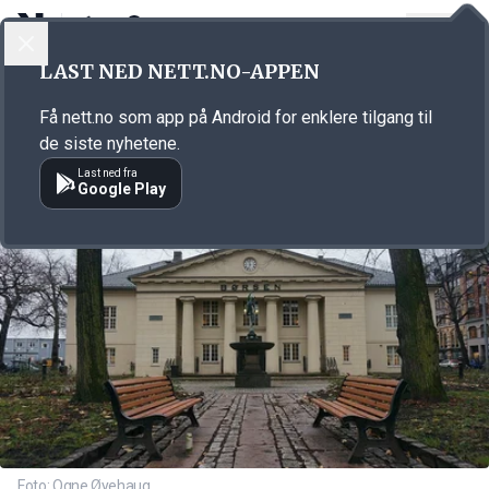
LOGG INN
MENY
Annonsørinnhold
LAST NED NETT.NO-APPEN
Link for annonse
Få nett.no som app på Android for enklere tilgang til
de siste nyhetene.
Last ned fra
Google Play
Foto: Ogne Øyehaug