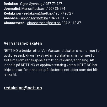
Redaktør
: Ogne Øyehaug / 957 79 727
Journalist
: Marius Rosbach / 907 36 774
Redaksjon
: -
redaksjon@nett.no
/ 95 77 97 27
Annonse
: -
annonse@nett.no
/ 94 21 13 37
Abonnement
: -
abonnement@nett.no
/ 94 21 13 37
Ver varsam-plakaten
NETT NO arbeider etter Ver Varsam-plakaten sine normer for
god presseskikk og Tekstreklameplakaten sine normer for
skilje mellom redaksjonelt stoff og reklame/sponsing. Alt
innhald på NETT NO er opphavsrettsleg verna. NETT NO har
ikkje ansvar for innhaldet på eksterne nettsider som det blir
lenka til.
redaksjon@nett.no