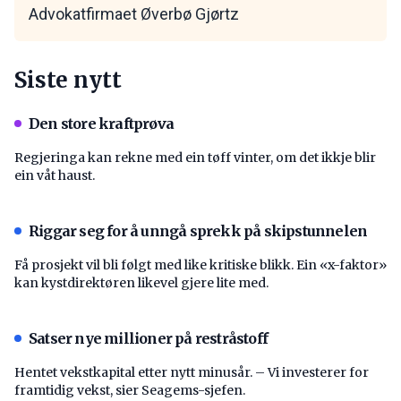
Advokatfirmaet Øverbø Gjørtz
Siste nytt
Den store kraftprøva
Regjeringa kan rekne med ein tøff vinter, om det ikkje blir
ein våt haust.
Riggar seg for å unngå sprekk på skipstunnelen
Få prosjekt vil bli følgt med like kritiske blikk. Ein «x-faktor»
kan kystdirektøren likevel gjere lite med.
Satser nye millioner på restråstoff
Hentet vekstkapital etter nytt minusår. – Vi investerer for
framtidig vekst, sier Seagems-sjefen.