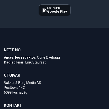
Last ned fra
Google Play
NETT NO
Ansvarleg redaktør:
Ogne Øyehaug
Dagleg leiar:
Eirik Staurset
UTGIVAR
Bakkar & Berg Media AS
Postboks 142
6099 Fosnavåg
KONTAKT