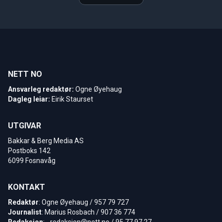
NETT NO
Ansvarleg redaktør:
Ogne Øyehaug
Dagleg leiar:
Eirik Staurset
UTGIVAR
Bakkar & Berg Media AS
Postboks 142
6099 Fosnavåg
KONTAKT
Redaktør
: Ogne Øyehaug / 957 79 727
Journalist
: Marius Rosbach / 907 36 774
Redaksjon
: -
redaksjon@nett.no
/ 95 77 97 27