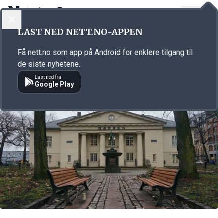
LOGG INN
MENY
Annonsørinnhold
LAST NED NETT.NO-APPEN
Link for annonse
Få nett.no som app på Android for enklere tilgang til
de siste nyhetene.
Last ned fra
Google Play