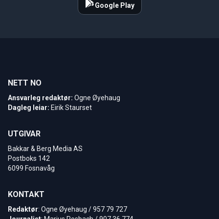
Google Play
NETT NO
Ansvarleg redaktør:
Ogne Øyehaug
Dagleg leiar:
Eirik Staurset
UTGIVAR
Bakkar & Berg Media AS
Postboks 142
6099 Fosnavåg
KONTAKT
Redaktør
: Ogne Øyehaug / 957 79 727
Journalist
: Marius Rosbach / 907 36 774