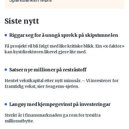
Siste nytt
Riggar seg for å unngå sprekk på skipstunnelen
Få prosjekt vil bli følgt med like kritiske blikk. Ein «x-faktor»
kan kystdirektøren likevel gjere lite med.
Satser nye millioner på restråstoff
Hentet vekstkapital etter nytt minusår. – Vi investerer for
framtidig vekst, sier Seagems-sjefen.
Langøy med kjempegevinst på investeringar
Sterkt år i finansmarknaden ga rom for tresifra
millionutbytte.