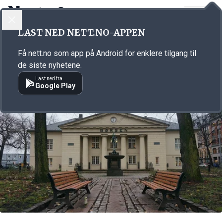
LOGG INN
MENY
Annonsørinnhold
LAST NED NETT.NO-APPEN
Link for annonse
Få nett.no som app på Android for enklere tilgang til
de siste nyhetene.
Last ned fra
Google Play