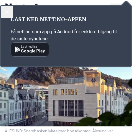
LOGG INN
MENY
Annonsørinnhold
LAST NED NETT.NO-APPEN
Link for annonse
Få nett.no som app på Android for enklere tilgang til
de siste nyhetene.
Last ned fra
Google Play
ÅLESUND: Sparebanken Møre med hovudkontor i Ålesund var