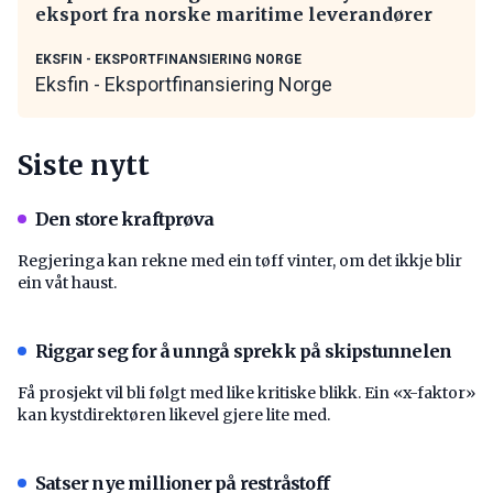
eksport fra norske maritime leverandører
EKSFIN - EKSPORTFINANSIERING NORGE
Eksfin - Eksportfinansiering Norge
Siste nytt
Den store kraftprøva
Regjeringa kan rekne med ein tøff vinter, om det ikkje blir
ein våt haust.
Riggar seg for å unngå sprekk på skipstunnelen
Få prosjekt vil bli følgt med like kritiske blikk. Ein «x-faktor»
kan kystdirektøren likevel gjere lite med.
Satser nye millioner på restråstoff