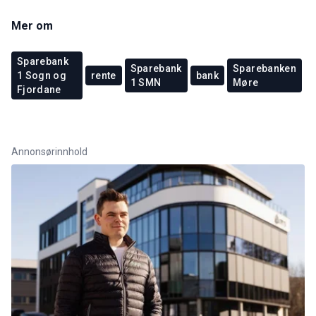
Mer om
Sparebank
Sparebank
Sparebanken
1 Sogn og
rente
bank
1 SMN
Møre
Fjordane
Annonsørinnhold