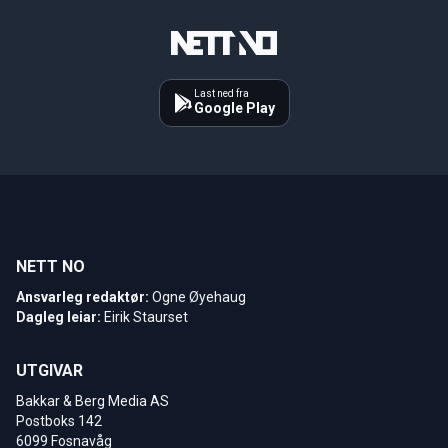
Last ned fra
Google Play
NETT NO
Ansvarleg redaktør:
Ogne Øyehaug
Dagleg leiar:
Eirik Staurset
UTGIVAR
Bakkar & Berg Media AS
Postboks 142
6099 Fosnavåg