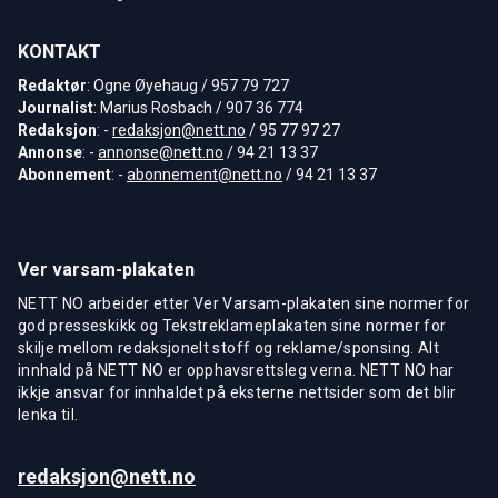
KONTAKT
Redaktør
: Ogne Øyehaug / 957 79 727
Journalist
: Marius Rosbach / 907 36 774
Redaksjon
: -
redaksjon@nett.no
/ 95 77 97 27
Annonse
: -
annonse@nett.no
/ 94 21 13 37
Abonnement
: -
abonnement@nett.no
/ 94 21 13 37
Ver varsam-plakaten
NETT NO arbeider etter Ver Varsam-plakaten sine normer for
god presseskikk og Tekstreklameplakaten sine normer for
skilje mellom redaksjonelt stoff og reklame/sponsing. Alt
innhald på NETT NO er opphavsrettsleg verna. NETT NO har
ikkje ansvar for innhaldet på eksterne nettsider som det blir
lenka til.
redaksjon@nett.no