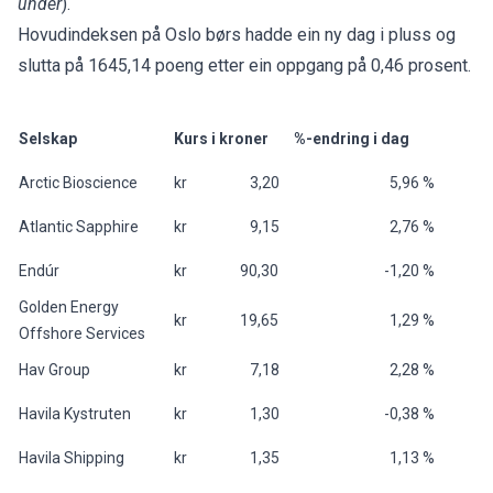
under
).
Hovudindeksen på Oslo børs hadde ein ny dag i pluss og
slutta på 1645,14 poeng etter ein oppgang på 0,46 prosent.
Selskap
Kurs i kroner
%-endring i dag
Arctic Bioscience
kr 3,20
5,96 %
Atlantic Sapphire
kr 9,15
2,76 %
Endúr
kr 90,30
-1,20 %
Golden Energy
kr 19,65
1,29 %
Offshore Services
Hav Group
kr 7,18
2,28 %
Havila Kystruten
kr 1,30
-0,38 %
Havila Shipping
kr 1,35
1,13 %