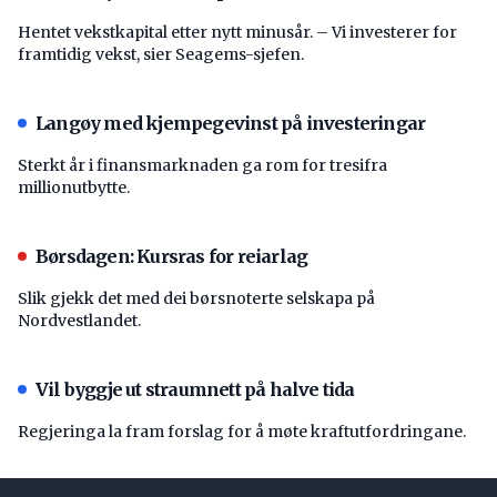
Hentet vekstkapital etter nytt minusår. – Vi investerer for
framtidig vekst, sier Seagems-sjefen.
Langøy med kjempegevinst på investeringar
Sterkt år i finansmarknaden ga rom for tresifra
millionutbytte.
Børsdagen: Kursras for reiarlag
Slik gjekk det med dei børsnoterte selskapa på
Nordvestlandet.
Vil byggje ut straumnett på halve tida
Regjeringa la fram forslag for å møte kraftutfordringane.