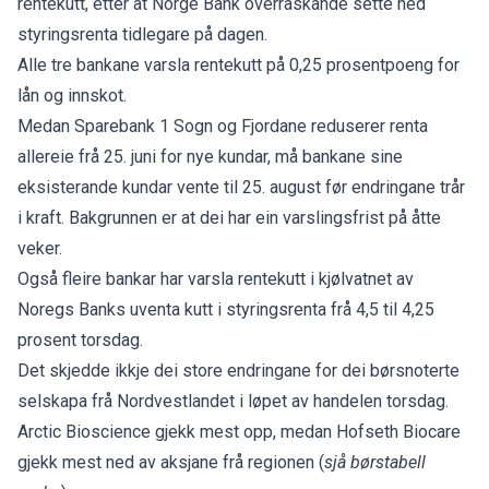
rentekutt, etter at Norge Bank overraskande sette ned
styringsrenta tidlegare på dagen.
Alle tre bankane varsla rentekutt på 0,25 prosentpoeng for
lån og innskot.
Medan Sparebank 1 Sogn og Fjordane reduserer renta
allereie frå 25. juni for nye kundar, må bankane sine
eksisterande kundar vente til 25. august før endringane trår
i kraft. Bakgrunnen er at dei har ein varslingsfrist på åtte
veker.
Også fleire bankar har varsla rentekutt i kjølvatnet av
Noregs Banks uventa kutt i styringsrenta frå 4,5 til 4,25
prosent torsdag.
Det skjedde ikkje dei store endringane for dei børsnoterte
selskapa frå Nordvestlandet i løpet av handelen torsdag.
Arctic Bioscience gjekk mest opp, medan Hofseth Biocare
gjekk mest ned av aksjane frå regionen (
sjå børstabell