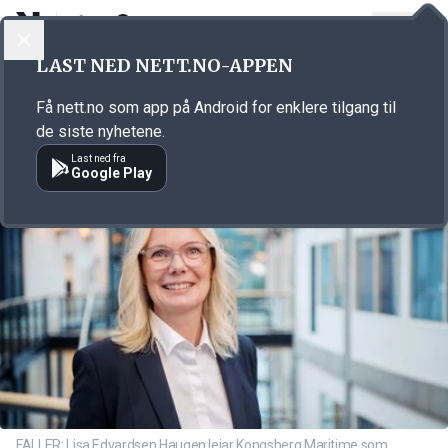
LOGG INN
MENY
Annonsørinnhold
LAST NED NETT.NO-APPEN
Link for annonse
Få nett.no som app på Android for enklere tilgang til
de siste nyhetene.
Last ned fra
Google Play
FALLER: Lisa Edvardsen Haugen leiar Kongsberg Maritime som