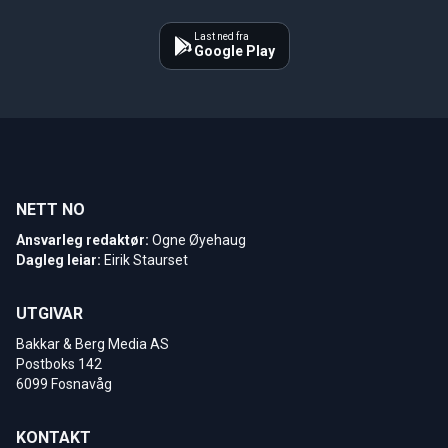
Last ned fra
Google Play
NETT NO
Ansvarleg redaktør:
Ogne Øyehaug
Dagleg leiar:
Eirik Staurset
UTGIVAR
Bakkar & Berg Media AS
Postboks 142
6099 Fosnavåg
KONTAKT