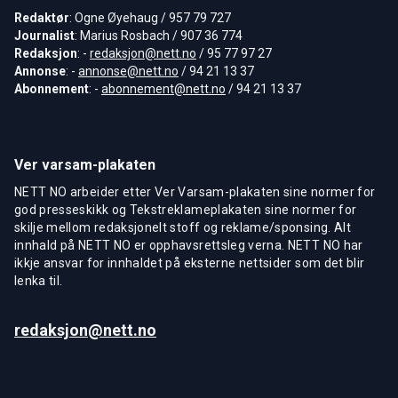
Redaktør
: Ogne Øyehaug / 957 79 727
Journalist
: Marius Rosbach / 907 36 774
Redaksjon
: -
redaksjon@nett.no
/ 95 77 97 27
Annonse
: -
annonse@nett.no
/ 94 21 13 37
Abonnement
: -
abonnement@nett.no
/ 94 21 13 37
Ver varsam-plakaten
NETT NO arbeider etter Ver Varsam-plakaten sine normer for
god presseskikk og Tekstreklameplakaten sine normer for
skilje mellom redaksjonelt stoff og reklame/sponsing. Alt
innhald på NETT NO er opphavsrettsleg verna. NETT NO har
ikkje ansvar for innhaldet på eksterne nettsider som det blir
lenka til.
redaksjon@nett.no