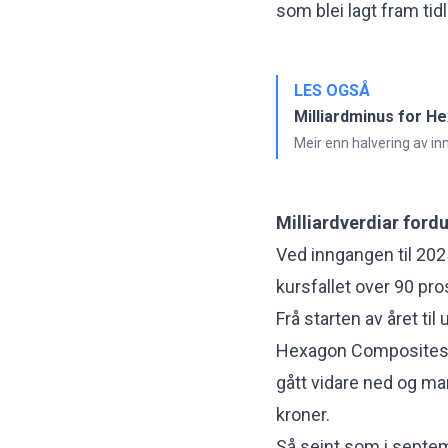
som blei lagt fram tid
LES OGSÅ
Milliardminus for 
Meir enn halvering av inn
Milliardverdiar fordu
Ved inngangen til 2025
kursfallet over 90 pro
Frå starten av året til
Hexagon Composites frå
gått vidare ned og ma
kroner.
Så seint som i septe