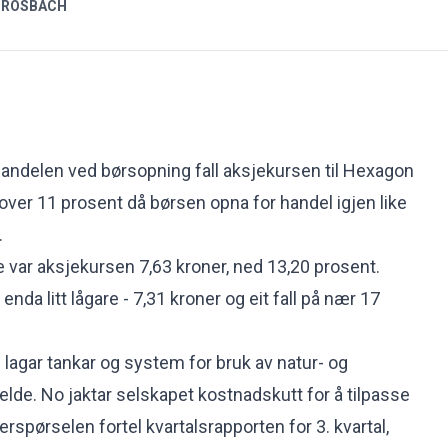
 ROSBACH
 handelen ved børsopning fall aksjekursen til Hexagon
er 11 prosent då børsen opna for handel igjen like
.
e var
aksjekursen
7,63 kroner, ned 13,20 prosent.
nda litt lågare - 7,31 kroner og eit fall på nær 17
agar tankar og system for bruk av natur- og
lde. No jaktar selskapet kostnadskutt for å tilpasse
etterspørselen
fortel kvartalsrapporten for 3. kvartal,