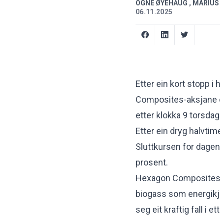
OGNE ØYEHAUG
,
MARIUS
06.11.2025
Etter ein kort stopp i
Composites-aksjane ov
etter klokka 9 torsdag
Etter ein dryg halvtim
Sluttkursen for dagen e
prosent.
Hexagon Composites l
biogass som energikje
seg eit kraftig fall i 