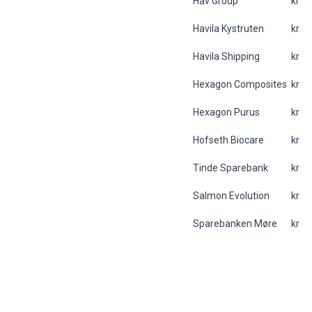
Hav Group
kr
Havila Kystruten
kr
Havila Shipping
kr
Hexagon Composites
kr
Hexagon Purus
kr
Hofseth Biocare
kr
Tinde Sparebank
kr
Salmon Evolution
kr
Sparebanken Møre
kr