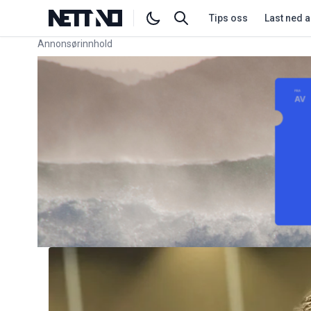
Tips oss
Last ned 
Annonsørinnhold
Link for annonse