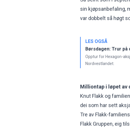
sin kjøpsanbefaling, m
var dobbelt så høgt s
LES OGSÅ
Børsdagen: Trur på
Opptur for Hexagon-aksja
Nordvestlandet.
Milliontap i løpet av
Knut Flakk og familie
dei som har sett aksja
Tre av Flakk-familien
Flakk Gruppen, eig ti