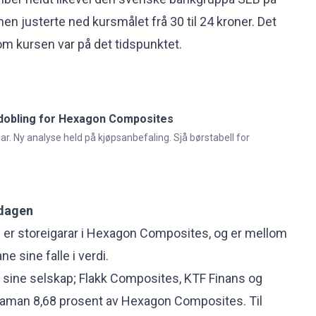
en justerte ned kursmålet frå 30 til 24 kroner. Det
om kursen var på det tidspunktet.
 dobling for Hexagon Composites
r. Ny analyse held på kjøpsanbefaling. Sjå børstabell for
 dagen
n er storeigarar i Hexagon Composites, og er mellom
ne sine falle i verdi.
s sine selskap; Flakk Composites, KTF Finans og
lsaman 8,68 prosent av Hexagon Composites. Til