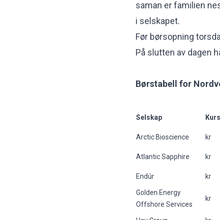
saman er familien nest
i selskapet.
Før børsopning torsdag
På slutten av dagen h
Børstabell for Nordv
Selskap
Kurs
Arctic Bioscience
kr
Atlantic Sapphire
kr
Endúr
kr
Golden Energy
kr
Offshore Services