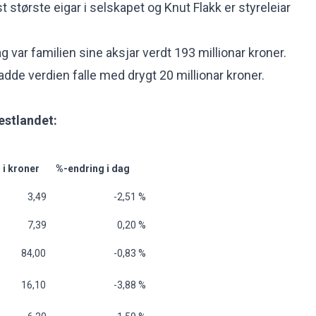
 største eigar i selskapet og Knut Flakk er styreleiar
 var familien sine aksjar verdt 193 millionar kroner.
adde verdien falle med drygt 20 millionar kroner.
estlandet:
 i kroner
%-endring i dag
 3,49
-2,51 %
 7,39
0,20 %
 84,00
-0,83 %
 16,10
-3,88 %