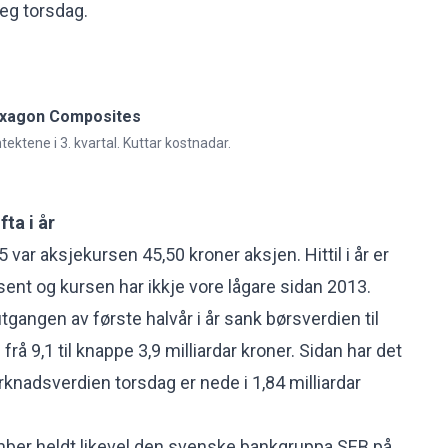
leg torsdag.
Hexagon Composites
tektene i 3. kvartal. Kuttar kostnadar.
fta i år
 var aksjekursen 45,50 kroner aksjen. Hittil i år er
sent og kursen har ikkje vore lågare sidan 2013.
 utgangen av første halvår i år sank børsverdien til
 9,1 til knappe 3,9 milliardar kroner. Sidan har det
rknadsverdien torsdag er nede i 1,84 milliardar
mber heldt likevel den svenske bankgruppa SEB på