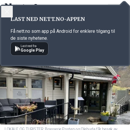
LOGG INN
MENY
Annonsørinnhold
LAST NED NETT.NO-APPEN
Link for annonse
Få nett.no som app på Android for enklere tilgang til
de siste nyhetene.
Last ned fra
Google Play
LOKALE OG TURISTER: Brasserie Posten og Olebuda får besøk av