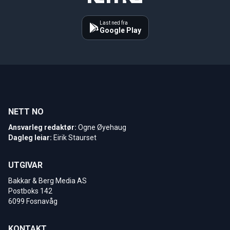
Last ned fra
Google Play
NETT NO
Ansvarleg redaktør:
Ogne Øyehaug
Dagleg leiar:
Eirik Staurset
UTGIVAR
Bakkar & Berg Media AS
Postboks 142
6099 Fosnavåg
KONTAKT