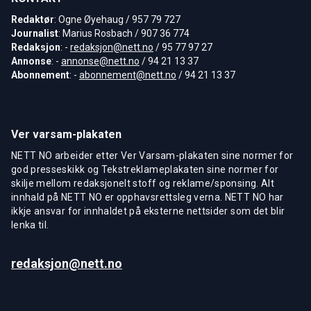
Redaktør
: Ogne Øyehaug / 957 79 727
Journalist
: Marius Rosbach / 907 36 774
Redaksjon
: -
redaksjon@nett.no
/ 95 77 97 27
Annonse
: -
annonse@nett.no
/ 94 21 13 37
Abonnement
: -
abonnement@nett.no
/ 94 21 13 37
Ver varsam-plakaten
NETT NO arbeider etter Ver Varsam-plakaten sine normer for
god presseskikk og Tekstreklameplakaten sine normer for
skilje mellom redaksjonelt stoff og reklame/sponsing. Alt
innhald på NETT NO er opphavsrettsleg verna. NETT NO har
ikkje ansvar for innhaldet på eksterne nettsider som det blir
lenka til.
redaksjon@nett.no