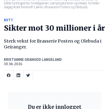
både hyttegjester, hotellgjester, campingturister og lokale, forteller
daglig leder Kenneth Løken i Brasserie Posten og Olebuda.
NYTT
Sikter mot 30 millioner i år
Sterk vekst for Brasserie Posten og Olebuda i
Geiranger.
KRISTIANNE GRANODD LANGELAND
30.06.2026
Du er ikke innlogget