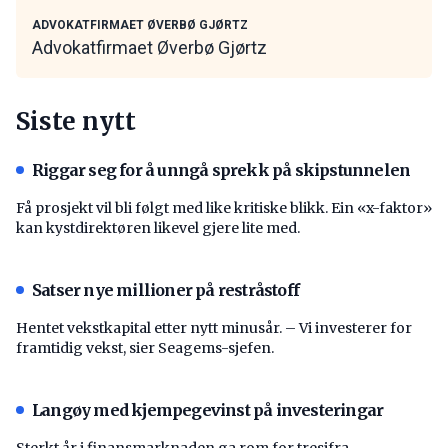
ADVOKATFIRMAET ØVERBØ GJØRTZ
Advokatfirmaet Øverbø Gjørtz
Siste nytt
Riggar seg for å unngå sprekk på skipstunnelen
Få prosjekt vil bli følgt med like kritiske blikk. Ein «x-faktor»
kan kystdirektøren likevel gjere lite med.
Satser nye millioner på restråstoff
Hentet vekstkapital etter nytt minusår. – Vi investerer for
framtidig vekst, sier Seagems-sjefen.
Langøy med kjempegevinst på investeringar
Sterkt år i finansmarknaden ga rom for tresifra