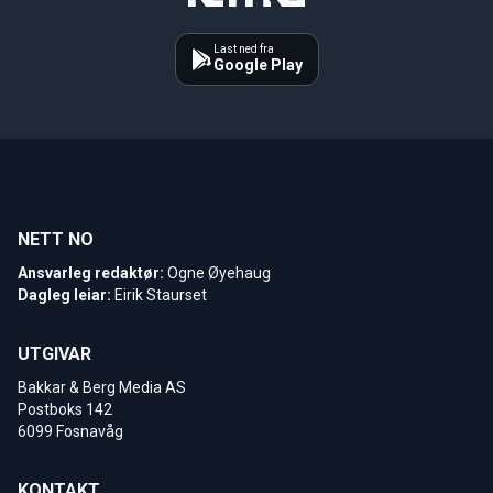
Last ned fra
Google Play
NETT NO
Ansvarleg redaktør:
Ogne Øyehaug
Dagleg leiar:
Eirik Staurset
UTGIVAR
Bakkar & Berg Media AS
Postboks 142
6099 Fosnavåg
KONTAKT