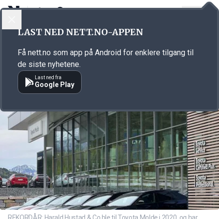
LOGG INN
MENY
Annonsørinnhold
LAST NED NETT.NO-APPEN
Link for annonse
Få nett.no som app på Android for enklere tilgang til
de siste nyhetene.
Last ned fra
Google Play
REKORDÅR: Harald Hustad & Co ble til Toyota Molde i 2020, og har