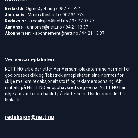
Redaktør
: Ogne Øyehaug / 957 79 727
Journalist
: Marius Rosbach / 907 36 774
Redaksjon
: -
redaksjon@nett.no
/ 95 77 97 27
Annonse
: -
annonse@nett.no
/ 94 21 13 37
Abonnement
: -
abonnement@nett.no
/ 94 21 13 37
Ver varsam-plakaten
NETT NO arbeider etter Ver Varsam-plakaten sine normer for
god presseskikk og Tekstreklameplakaten sine normer for
skilje mellom redaksjonelt stoff og reklame/sponsing. Alt
innhald på NETT NO er opphavsrettsleg verna. NETT NO har
ikkje ansvar for innhaldet på eksterne nettsider som det blir
lenka til.
redaksjon@nett.no