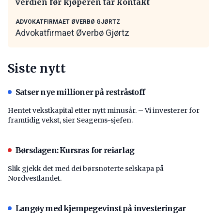
verdien før kjøperen tar kontakt
ADVOKATFIRMAET ØVERBØ GJØRTZ
Advokatfirmaet Øverbø Gjørtz
Siste nytt
Satser nye millioner på restråstoff
Hentet vekstkapital etter nytt minusår. – Vi investerer for
framtidig vekst, sier Seagems-sjefen.
Børsdagen: Kursras for reiarlag
Slik gjekk det med dei børsnoterte selskapa på
Nordvestlandet.
Langøy med kjempegevinst på investeringar